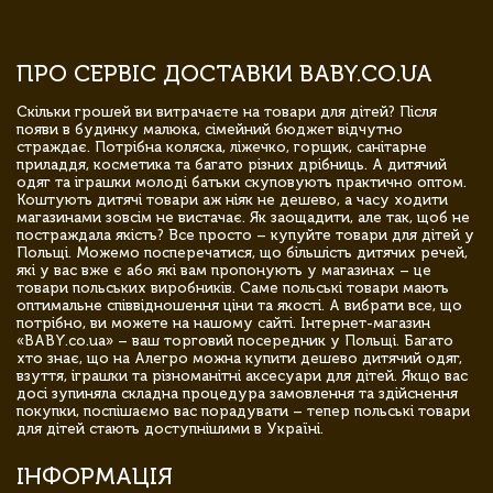
ПРО СЕРВІС ДОСТАВКИ BABY.CO.UA
Скільки грошей ви витрачаєте на товари для дітей? Після
появи в будинку малюка, сімейний бюджет відчутно
страждає. Потрібна коляска, ліжечко, горщик, санітарне
приладдя, косметика та багато різних дрібниць. А дитячий
одяг та іграшки молоді батьки скуповують практично оптом.
Коштують дитячі товари аж ніяк не дешево, а часу ходити
магазинами зовсім не вистачає. Як заощадити, але так, щоб не
постраждала якість? Все просто – купуйте товари для дітей у
Польщі. Можемо посперечатися, що більшість дитячих речей,
які у вас вже є або які вам пропонують у магазинах – це
товари польських виробників. Саме польські товари мають
оптимальне співвідношення ціни та якості. А вибрати все, що
потрібно, ви можете на нашому сайті. Інтернет-магазин
«BABY.co.ua» – ваш торговий посередник у Польщі. Багато
хто знає, що на Алегро можна купити дешево дитячий одяг,
взуття, іграшки та різноманітні аксесуари для дітей. Якщо вас
досі зупиняла складна процедура замовлення та здійснення
покупки, поспішаємо вас порадувати – тепер польські товари
для дітей стають доступнішими в Україні.
ІНФОРМАЦІЯ