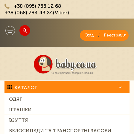
+38 (095) 788 12 68
+38 (068) 784 43 24(Viber)
;
Toggle
navigation
Вхід
/
Реєстрація
КАТАЛОГ
ОДЯГ
ІГРАШКИ
ВЗУТТЯ
ВЕЛОСИПЕДИ ТА ТРАНСПОРТНІ ЗАСОБИ