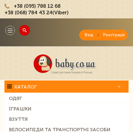
+38 (095) 788 12 68
+38 (068) 784 43 24(Viber)
;
Toggle
navigation
Вхід
/
Реєстрація
КАТАЛОГ
ОДЯГ
ІГРАШКИ
ВЗУТТЯ
ВЕЛОСИПЕДИ ТА ТРАНСПОРТНІ ЗАСОБИ