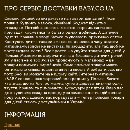
ПРО СЕРВІС ДОСТАВКИ BABY.CO.UA
Скільки грошей ви витрачаєте на товари для дітей? Після
появи в будинку малюка, сімейний бюджет відчутно
страждає. Потрібна коляска, ліжечко, горщик, санітарне
приладдя, косметика та багато різних дрібниць. А дитячий
одяг та іграшки молоді батьки скуповують практично оптом.
Коштують дитячі товари аж ніяк не дешево, а часу ходити
магазинами зовсім не вистачає. Як заощадити, але так, щоб не
постраждала якість? Все просто – купуйте товари для дітей у
Польщі. Можемо посперечатися, що більшість дитячих речей,
які у вас вже є або які вам пропонують у магазинах – це
товари польських виробників. Саме польські товари мають
оптимальне співвідношення ціни та якості. А вибрати все, що
потрібно, ви можете на нашому сайті. Інтернет-магазин
«BABY.co.ua» – ваш торговий посередник у Польщі. Багато
хто знає, що на Алегро можна купити дешево дитячий одяг,
взуття, іграшки та різноманітні аксесуари для дітей. Якщо вас
досі зупиняла складна процедура замовлення та здійснення
покупки, поспішаємо вас порадувати – тепер польські товари
для дітей стають доступнішими в Україні.
ІНФОРМАЦІЯ
Про нас