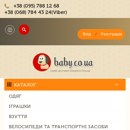
+38 (095) 788 12 68
+38 (068) 784 43 24(Viber)
;
Toggle
navigation
Вхід
/
Реєстрація
КАТАЛОГ
ОДЯГ
ІГРАШКИ
ВЗУТТЯ
ВЕЛОСИПЕДИ ТА ТРАНСПОРТНІ ЗАСОБИ