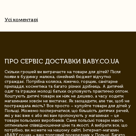
Усі коментарі
ПРО СЕРВІС ДОСТАВКИ BABY.CO.UA
Скільки грошей ви витрачаєте на товари для дітей? Після
появи в будинку малюка, сімейний бюджет відчутно
страждає. Потрібна коляска, ліжечко, горщик, санітарне
приладдя, косметика та багато різних дрібниць. А дитячий
одяг та іграшки молоді батьки скуповують практично оптом.
Коштують дитячі товари аж ніяк не дешево, а часу ходити
магазинами зовсім не вистачає. Як заощадити, але так, щоб не
постраждала якість? Все просто – купуйте товари для дітей у
Польщі. Можемо посперечатися, що більшість дитячих речей,
які у вас вже є або які вам пропонують у магазинах – це
товари польських виробників. Саме польські товари мають
оптимальне співвідношення ціни та якості. А вибрати все, що
потрібно, ви можете на нашому сайті. Інтернет-магазин
«BABY.co.ua» – ваш торговий посередник у Польщі. Багато