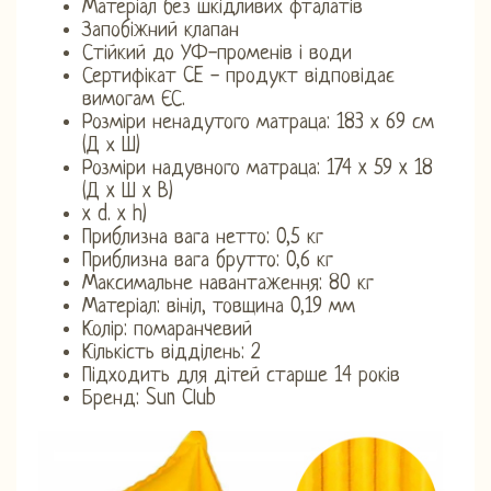
Матеріал без шкідливих фталатів
Запобіжний клапан
Стійкий до УФ-променів і води
Сертифікат CE - продукт відповідає
вимогам ЄС.
Розміри ненадутого матраца: 183 х 69 см
(Д х Ш)
Розміри надувного матраца: 174 x 59 x 18
(Д x Ш x В)
x d. x h)
Приблизна вага нетто: 0,5 кг
Приблизна вага брутто: 0,6 кг
Максимальне навантаження: 80 кг
Матеріал: вініл, товщина 0,19 мм
Колір: помаранчевий
Кількість відділень: 2
Підходить для дітей старше 14 років
Бренд: Sun Club