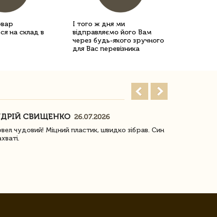
овар
І того ж дня ми
ся на склад в
відправляємо його Вам
через будь-якого зручного
для Вас перевізника
ДРІЙ СВИЩЕНКО
НАСТЯ
26.07.2026
18
овел чудовий! Міцний пластик, швидко зібрав. Син
Посилку отр
ахваті.
задоволена!