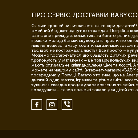
ПРО СЕРВІС ДОСТАВКИ BABY.CO
Скільки грошей ви витрачаєте на товари для дітей?
сімейний бюджет відчутно страждає. Потрібна коля
санітарне приладдя, косметика та багато різних дрі
іграшки молоді батьки скуповують практично опто
ніяк не дешево, а часу ходити магазинами зовсім не
так, щоб не постраждала якість? Все просто – купу
Можемо посперечатися, що більшість дитячих речей,
пропонують у магазинах – це товари польських вир
мають оптимальне співвідношення ціни та якості. А 
можете на нашому сайті. Інтернет-магазин «BABY.
посередник у Польщі. Багато хто знає, що на Але
дитячий одяг, взуття, іграшки та різноманітні аксес
зупиняла складна процедура замовлення та здійсне
порадувати – тепер польські товари для дітей стаю