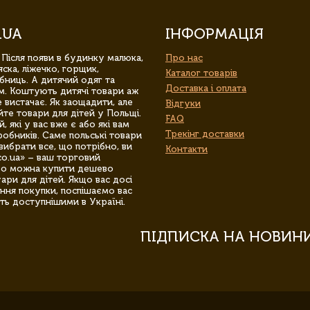
.UA
ІНФОРМАЦІЯ
 Після появи в будинку малюка,
Про нас
ска, ліжечко, горщик,
Каталог товарів
бниць. А дитячий одяг та
Доставка і оплата
м. Коштують дитячі товари аж
 вистачає. Як заощадити, але
Відгуки
йте товари для дітей у Польщі.
FAQ
 які у вас вже є або які вам
Трекінг доставки
обників. Саме польські товари
вибрати все, що потрібно, ви
Контакти
co.ua» – ваш торговий
гро можна купити дешево
уари для дітей. Якщо вас досі
ння покупки, поспішаємо вас
ть доступнішими в Україні.
ПІДПИСКА НА НОВИН