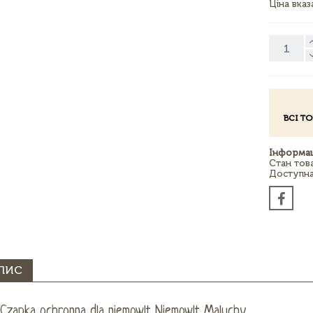
Ціна вка
ВСІ Т
Інформац
Стан тов
Доступна 
ПИС