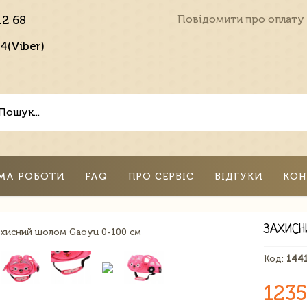
12 68
Повідомити про оплату
4(Viber)
МА РОБОТИ
FAQ
ПРО СЕРВІС
ВІДГУКИ
КОН
ЗАХИСН
Код:
144
1235