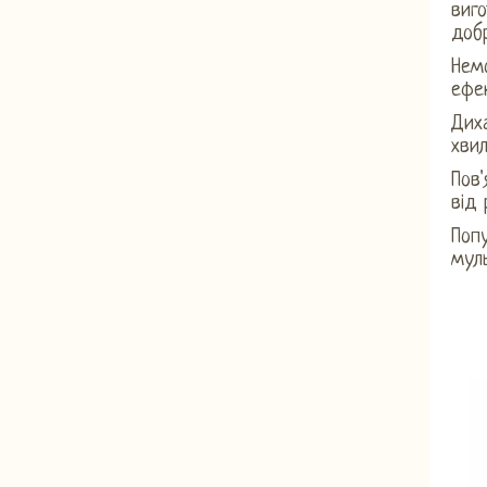
виго
доб
Нем
ефе
Диха
хви
Пов'
від 
Попу
мул