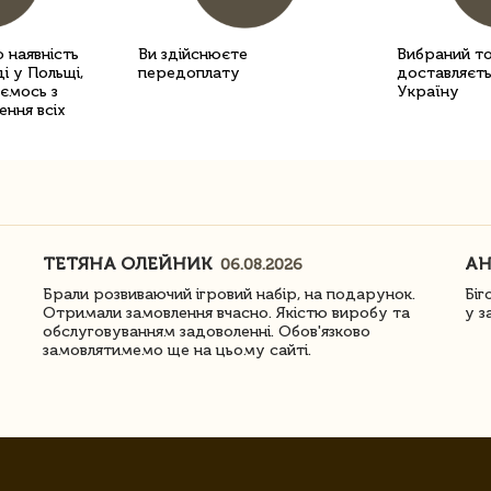
 наявність
Ви здійснюєте
Вибраний т
і у Польщі,
передоплату
доставляєть
уємось з
Україну
ення всіх
ТЕТЯНА ОЛЕЙНИК
АН
06.08.2026
Брали розвиваючий ігровий набір, на подарунок.
Біг
Отримали замовлення вчасно. Якістю виробу та
у з
обслуговуванням задоволенні. Обов'язково
замовлятимемо ще на цьому сайті.