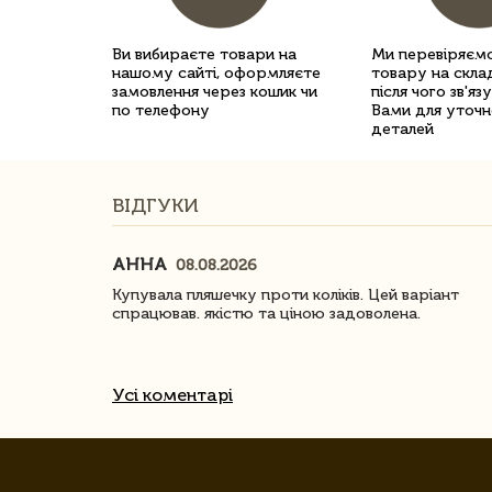
Ви вибираєте товари на
Ми перевіряємо
нашому сайті, оформляєте
товару на склад
замовлення через кошик чи
після чого зв'яз
по телефону
Вами для уточн
деталей
ВІДГУКИ
АННА
08.08.2026
ачество
Купувала пляшечку проти коліків. Цей варіант
спрацював. якістю та ціною задоволена.
Усі коментарі