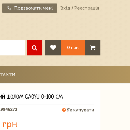
Подзвонити мені
Вхід
/
Реєстрація
0 грн
ТАКТИ
ИЙ ШОЛОМ GAOYU 0-100 СМ
19946273
Як купувати
 грн