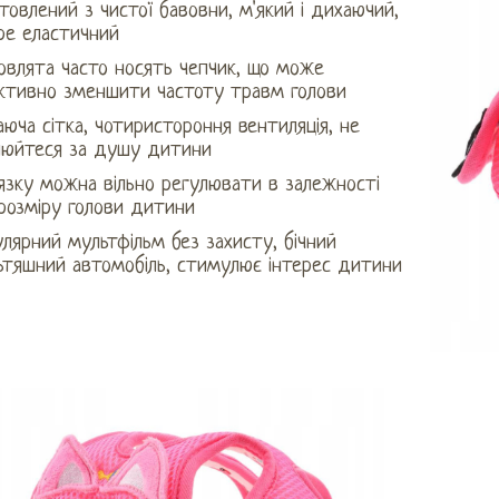
товлений з чистої бавовни, м'який і дихаючий,
ре еластичний
овлята часто носять чепчик, що може
ктивно зменшити частоту травм голови
юча сітка, чотиристороння вентиляція, не
люйтеся за душу дитини
язку можна вільно регулювати в залежності
розміру голови дитини
лярний мультфільм без захисту, бічний
ьтяшний автомобіль, стимулює інтерес дитини