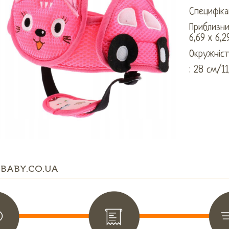
Специфікац
Приблизни
6,69 x 6,2
Окружніст
: 28 см/1
BABY.CO.UA