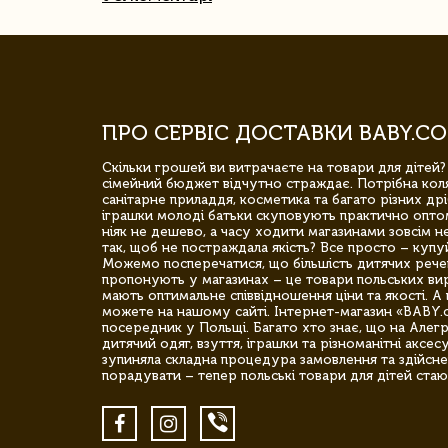
ПРО СЕРВІС ДОСТАВКИ BABY.CO
Скільки грошей ви витрачаєте на товари для дітей?
сімейний бюджет відчутно страждає. Потрібна коля
санітарне приладдя, косметика та багато різних дрі
іграшки молоді батьки скуповують практично опто
ніяк не дешево, а часу ходити магазинами зовсім не
так, щоб не постраждала якість? Все просто – купу
Можемо посперечатися, що більшість дитячих речей,
пропонують у магазинах – це товари польських вир
мають оптимальне співвідношення ціни та якості. А 
можете на нашому сайті. Інтернет-магазин «BABY.
посередник у Польщі. Багато хто знає, що на Але
дитячий одяг, взуття, іграшки та різноманітні аксес
зупиняла складна процедура замовлення та здійсне
порадувати – тепер польські товари для дітей стаю