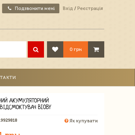
Подзвонити мені
Вхід
/
Реєстрація
0 грн
ТАКТИ
НИЙ АКУМУЛЯТОРНИЙ
ВІДСМОКТУВАЧ BIOBY
19929818
Як купувати