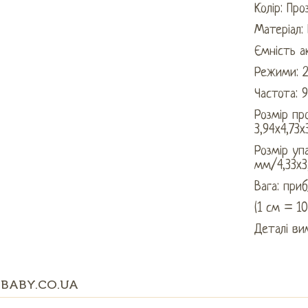
Колір: Пр
Матеріал:
Ємність а
Режими: 
Частота: 
Розмір пр
3,94x4,73x
Розмір уп
мм/4,33x3
Вага: при
(1 см = 1
Деталі ви
BABY.CO.UA