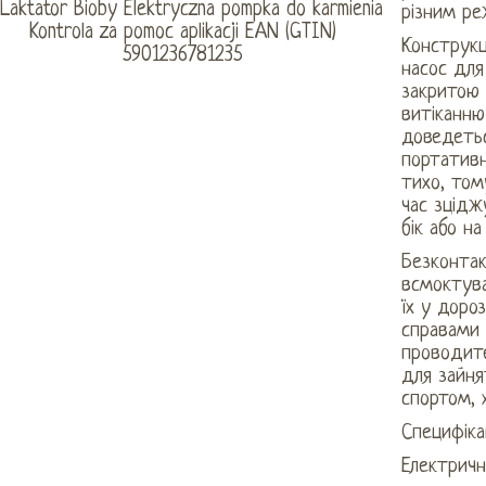
різним ре
Конструкц
насос для
закритою 
витіканню
доведетьс
портативн
тихо, том
час зцідж
бік або н
Безконта
всмоктув
їх у доро
справами 
проводите
для зайня
спортом, 
Специфікац
Електричн