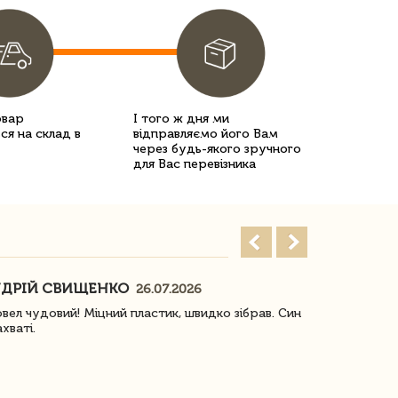
овар
І того ж дня ми
ся на склад в
відправляємо його Вам
через будь-якого зручного
для Вас перевізника
ДРІЙ СВИЩЕНКО
НАСТЯ
26.07.2026
18
овел чудовий! Міцний пластик, швидко зібрав. Син
Посилку отр
ахваті.
задоволена!