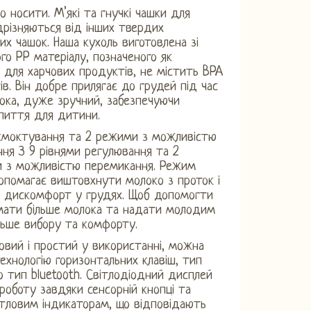
 носити. М’які та гнучкі чашки для
дрізняються від інших твердих
х чашок. Наша кухоль виготовлена ​​зі
ого PP матеріалу, позначеного як
 для харчових продуктів, не містить BPA
ів. Він добре прилягає до грудей під час
ока, дуже зручний, забезпечуючи
пиття для дитини.
всмоктування та 2 режими з можливістю
ня З 9 рівнями регулювання та 2
 з можливістю перемикання. Режим
помагає виштовхнути молоко з проток і
 дискомфорт у грудях. Щоб допомогти
мати більше молока та надати молодим
ьше вибору та комфорту.
овий і простий у використанні, можна
ехнологію горизонтальних клавіш, тип
о тип bluetooth. Світлодіодний дисплей
роботу завдяки сенсорній кнопці та
ітловим індикаторам, що відповідають