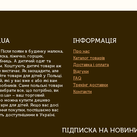
.UA
ІНФОРМАЦІЯ
 Після появи в будинку малюка,
Про нас
ска, ліжечко, горщик,
Каталог товарів
бниць. А дитячий одяг та
Доставка і оплата
м. Коштують дитячі товари аж
 вистачає. Як заощадити, але
Відгуки
йте товари для дітей у Польщі.
FAQ
 які у вас вже є або які вам
Трекінг доставки
обників. Саме польські товари
вибрати все, що потрібно, ви
Контакти
co.ua» – ваш торговий
гро можна купити дешево
уари для дітей. Якщо вас досі
ння покупки, поспішаємо вас
ть доступнішими в Україні.
ПІДПИСКА НА НОВИН