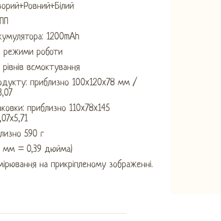
озорий+Ровний+Білий
 ПП
кумулятора: 1200mAh
2 режими роботи
9 рівнів всмоктування
одукту: приблизно 100x120x78 мм /
3,07
аковки: приблизно 110x78x145
,07x5,71
близно 590 г
0 мм = 0,39 дюйма)
мірювання на прикріпленому зображенні.