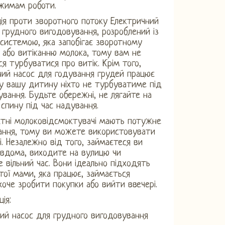
жимам роботи.
ія проти зворотного потоку Електричний
 грудного вигодовування, розроблений із
системою, яка запобігає зворотному
 або витіканню молока, тому вам не
я турбуватися про витік. Крім того,
ий насос для годування грудей працює
у вашу дитину ніхто не турбуватиме під
ування. Будьте обережні, не лягайте на
а спину під час надування.
ктні молоковідсмоктувачі мають потужне
ання, тому ви можете використовувати
зі. Незалежно від того, займаєтеся ви
вдома, виходите на вулицю чи
 вільний час. Вони ідеально підходять
тої мами, яка працює, займається
хоче зробити покупки або вийти ввечері.
ія:
ий насос для грудного вигодовування