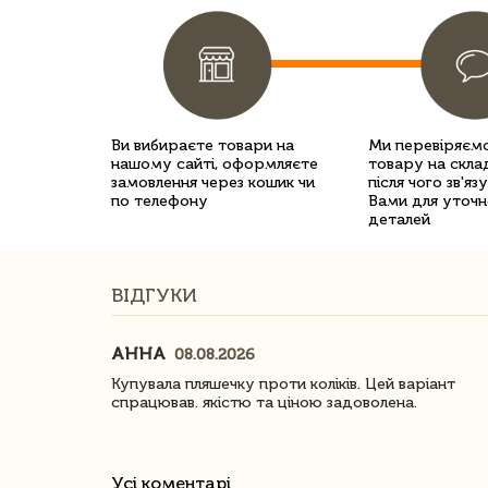
Ви вибираєте товари на
Ми перевіряємо
нашому сайті, оформляєте
товару на склад
замовлення через кошик чи
після чого зв'яз
по телефону
Вами для уточн
деталей
ВІДГУКИ
АННА
08.08.2026
ачество
Купувала пляшечку проти коліків. Цей варіант
спрацював. якістю та ціною задоволена.
Усі коментарі