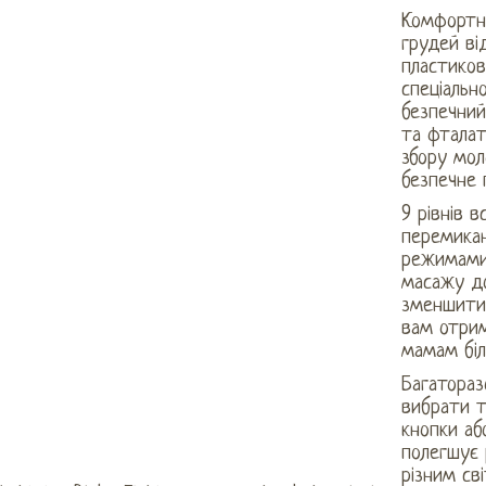
Комфортно
грудей ві
пластикови
спеціальн
безпечний
та фталат
збору мол
безпечне 
9 рівнів 
перемикан
режимами
масажу до
зменшити
вам отри
мамам біл
Багатораз
вибрати т
кнопки аб
полегшує 
різним св