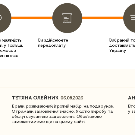
 наявність
Ви здійснюєте
Вибраний т
і у Польщі,
передоплату
доставляєть
уємось з
Україну
ення всіх
ТЕТЯНА ОЛЕЙНИК
АН
06.08.2026
Брали розвиваючий ігровий набір, на подарунок.
Біг
Отримали замовлення вчасно. Якістю виробу та
у з
обслуговуванням задоволенні. Обов'язково
замовлятимемо ще на цьому сайті.