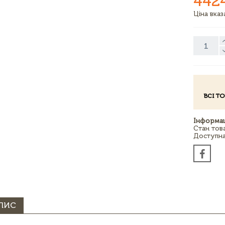
442
Ціна вка
ВСІ Т
Інформац
Стан тов
Доступна 
ПИС