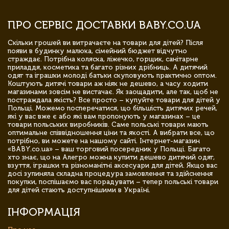
ПРО СЕРВІС ДОСТАВКИ BABY.CO.UA
Скільки грошей ви витрачаєте на товари для дітей? Після
появи в будинку малюка, сімейний бюджет відчутно
страждає. Потрібна коляска, ліжечко, горщик, санітарне
приладдя, косметика та багато різних дрібниць. А дитячий
одяг та іграшки молоді батьки скуповують практично оптом.
Коштують дитячі товари аж ніяк не дешево, а часу ходити
магазинами зовсім не вистачає. Як заощадити, але так, щоб не
постраждала якість? Все просто – купуйте товари для дітей у
Польщі. Можемо посперечатися, що більшість дитячих речей,
які у вас вже є або які вам пропонують у магазинах – це
товари польських виробників. Саме польські товари мають
оптимальне співвідношення ціни та якості. А вибрати все, що
потрібно, ви можете на нашому сайті. Інтернет-магазин
«BABY.co.ua» – ваш торговий посередник у Польщі. Багато
хто знає, що на Алегро можна купити дешево дитячий одяг,
взуття, іграшки та різноманітні аксесуари для дітей. Якщо вас
досі зупиняла складна процедура замовлення та здійснення
покупки, поспішаємо вас порадувати – тепер польські товари
для дітей стають доступнішими в Україні.
ІНФОРМАЦІЯ