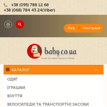
+38 (095) 788 12 68
+38 (068) 784 43 24(Viber)
;
Toggle
navigation
Вхід
/
Реєстрація
КАТАЛОГ
ОДЯГ
ІГРАШКИ
ВЗУТТЯ
ВЕЛОСИПЕДИ ТА ТРАНСПОРТНІ ЗАСОБИ