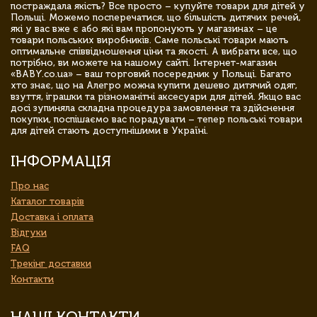
постраждала якість? Все просто – купуйте товари для дітей у
Польщі. Можемо посперечатися, що більшість дитячих речей,
які у вас вже є або які вам пропонують у магазинах – це
товари польських виробників. Саме польські товари мають
оптимальне співвідношення ціни та якості. А вибрати все, що
потрібно, ви можете на нашому сайті. Інтернет-магазин
«BABY.co.ua» – ваш торговий посередник у Польщі. Багато
хто знає, що на Алегро можна купити дешево дитячий одяг,
взуття, іграшки та різноманітні аксесуари для дітей. Якщо вас
досі зупиняла складна процедура замовлення та здійснення
покупки, поспішаємо вас порадувати – тепер польські товари
для дітей стають доступнішими в Україні.
ІНФОРМАЦІЯ
Про нас
Каталог товарів
Доставка і оплата
Відгуки
FAQ
Трекінг доставки
Контакти
НАШІ КОНТАКТИ