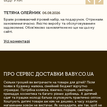
ВІДГУКИ
ТЕТЯНА ОЛЕЙНИК
06.08.2026
Брали розвиваючий ігровий набір, на подарунок. Отримали
замовлення вчасно. Якістю виробу та обслуговуванням
задоволенні. Обов'язково замовлятимемо ще на цьому
сайті.
Усі коментарі
ПРО СЕРВІС ДОСТАВКИ BABY.CO.UA
Скільки грошей ви витрачаєте на товари для дітей? Після
появи в будинку малюка, сімейний бюджет відчутно
страждає. Потрібна коляска, ліжечко, горщик, санітарне
приладдя, косметика та багато різних дрібниць. А дитячий
одяг та іграшки молоді батьки скуповують практично оптом.
Коштують дитячі товари аж ніяк не дешево, а часу ходити
магазинами зовсім не вистачає. Як заощадити, але так, щоб не