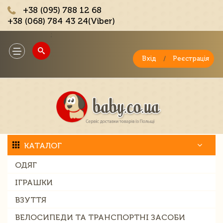
+38 (095) 788 12 68
+38 (068) 784 43 24(Viber)
;
Toggle
navigation
Вхід
/
Реєстрація
КАТАЛОГ
ОДЯГ
ІГРАШКИ
ВЗУТТЯ
ВЕЛОСИПЕДИ ТА ТРАНСПОРТНІ ЗАСОБИ