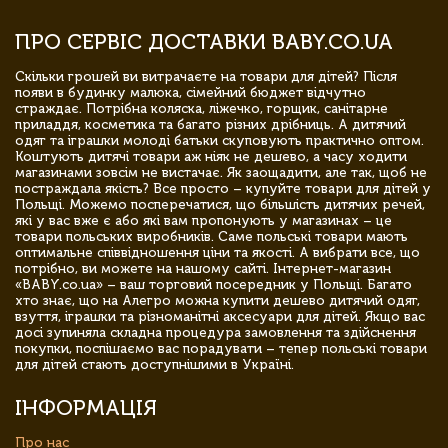
ПРО СЕРВІС ДОСТАВКИ BABY.CO.UA
Скільки грошей ви витрачаєте на товари для дітей? Після
появи в будинку малюка, сімейний бюджет відчутно
страждає. Потрібна коляска, ліжечко, горщик, санітарне
приладдя, косметика та багато різних дрібниць. А дитячий
одяг та іграшки молоді батьки скуповують практично оптом.
Коштують дитячі товари аж ніяк не дешево, а часу ходити
магазинами зовсім не вистачає. Як заощадити, але так, щоб не
постраждала якість? Все просто – купуйте товари для дітей у
Польщі. Можемо посперечатися, що більшість дитячих речей,
які у вас вже є або які вам пропонують у магазинах – це
товари польських виробників. Саме польські товари мають
оптимальне співвідношення ціни та якості. А вибрати все, що
потрібно, ви можете на нашому сайті. Інтернет-магазин
«BABY.co.ua» – ваш торговий посередник у Польщі. Багато
хто знає, що на Алегро можна купити дешево дитячий одяг,
взуття, іграшки та різноманітні аксесуари для дітей. Якщо вас
досі зупиняла складна процедура замовлення та здійснення
покупки, поспішаємо вас порадувати – тепер польські товари
для дітей стають доступнішими в Україні.
ІНФОРМАЦІЯ
Про нас