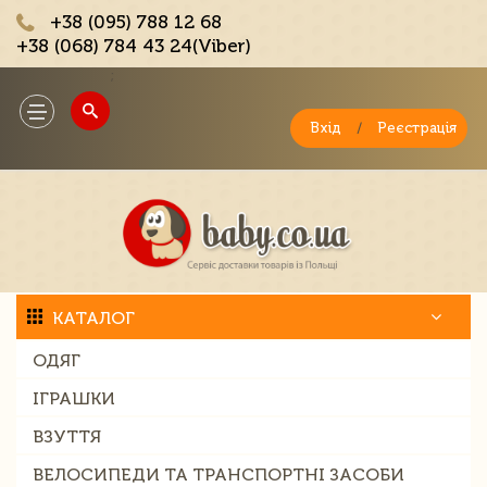
+38 (095) 788 12 68
+38 (068) 784 43 24(Viber)
;
Toggle
navigation
Вхід
/
Реєстрація
КАТАЛОГ
ОДЯГ
ІГРАШКИ
ВЗУТТЯ
ВЕЛОСИПЕДИ ТА ТРАНСПОРТНІ ЗАСОБИ