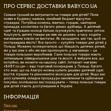
ПРО СЕРВІС ДОСТАВКИ BABY.CO.UA
Скільки грошей ви витрачаєте на товари для дітей? Після
появи в будинку малюка, сімейний бюджет відчутно
страждає. Потрібна коляска, ліжечко, горщик, санітарне
приладдя, косметика та багато різних дрібниць. А дитячий
одяг та іграшки молоді батьки скуповують практично оптом.
Коштують дитячі товари аж ніяк не дешево, а часу ходити
магазинами зовсім не вистачає. Як заощадити, але так, щоб не
постраждала якість? Все просто – купуйте товари для дітей у
Польщі. Можемо посперечатися, що більшість дитячих речей,
які у вас вже є або які вам пропонують у магазинах – це
товари польських виробників. Саме польські товари мають
оптимальне співвідношення ціни та якості. А вибрати все, що
потрібно, ви можете на нашому сайті. Інтернет-магазин
«BABY.co.ua» – ваш торговий посередник у Польщі. Багато
хто знає, що на Алегро можна купити дешево дитячий одяг,
взуття, іграшки та різноманітні аксесуари для дітей. Якщо вас
досі зупиняла складна процедура замовлення та здійснення
покупки, поспішаємо вас порадувати – тепер польські товари
для дітей стають доступнішими в Україні.
ІНФОРМАЦІЯ
Про нас
Каталог товарів