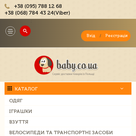
+38 (095) 788 12 68
+38 (068) 784 43 24(Viber)
;
Toggle
navigation
Вхід
/
Реєстрація
КАТАЛОГ
ОДЯГ
ІГРАШКИ
ВЗУТТЯ
ВЕЛОСИПЕДИ ТА ТРАНСПОРТНІ ЗАСОБИ