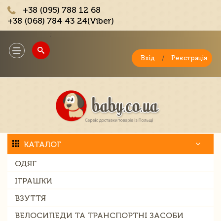
+38 (095) 788 12 68
+38 (068) 784 43 24(Viber)
;
Toggle
navigation
Вхід
/
Реєстрація
КАТАЛОГ
ОДЯГ
ІГРАШКИ
ВЗУТТЯ
ВЕЛОСИПЕДИ ТА ТРАНСПОРТНІ ЗАСОБИ