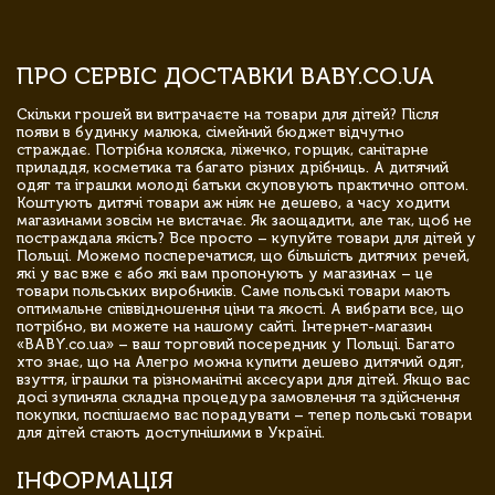
ПРО СЕРВІС ДОСТАВКИ BABY.CO.UA
Скільки грошей ви витрачаєте на товари для дітей? Після
появи в будинку малюка, сімейний бюджет відчутно
страждає. Потрібна коляска, ліжечко, горщик, санітарне
приладдя, косметика та багато різних дрібниць. А дитячий
одяг та іграшки молоді батьки скуповують практично оптом.
Коштують дитячі товари аж ніяк не дешево, а часу ходити
магазинами зовсім не вистачає. Як заощадити, але так, щоб не
постраждала якість? Все просто – купуйте товари для дітей у
Польщі. Можемо посперечатися, що більшість дитячих речей,
які у вас вже є або які вам пропонують у магазинах – це
товари польських виробників. Саме польські товари мають
оптимальне співвідношення ціни та якості. А вибрати все, що
потрібно, ви можете на нашому сайті. Інтернет-магазин
«BABY.co.ua» – ваш торговий посередник у Польщі. Багато
хто знає, що на Алегро можна купити дешево дитячий одяг,
взуття, іграшки та різноманітні аксесуари для дітей. Якщо вас
досі зупиняла складна процедура замовлення та здійснення
покупки, поспішаємо вас порадувати – тепер польські товари
для дітей стають доступнішими в Україні.
ІНФОРМАЦІЯ