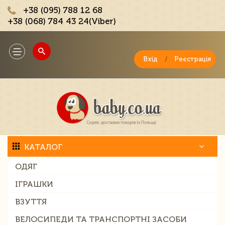
+38 (095) 788 12 68
+38 (068) 784 43 24(Viber)
;
Toggle
navigation
Вхід
/
Реєстрація
КАТАЛОГ
ОДЯГ
ІГРАШКИ
ВЗУТТЯ
ВЕЛОСИПЕДИ ТА ТРАНСПОРТНІ ЗАСОБИ