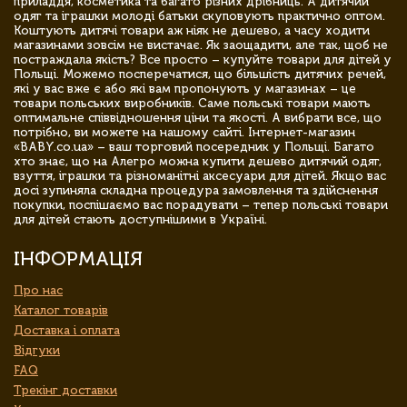
приладдя, косметика та багато різних дрібниць. А дитячий
одяг та іграшки молоді батьки скуповують практично оптом.
Коштують дитячі товари аж ніяк не дешево, а часу ходити
магазинами зовсім не вистачає. Як заощадити, але так, щоб не
постраждала якість? Все просто – купуйте товари для дітей у
Польщі. Можемо посперечатися, що більшість дитячих речей,
які у вас вже є або які вам пропонують у магазинах – це
товари польських виробників. Саме польські товари мають
оптимальне співвідношення ціни та якості. А вибрати все, що
потрібно, ви можете на нашому сайті. Інтернет-магазин
«BABY.co.ua» – ваш торговий посередник у Польщі. Багато
хто знає, що на Алегро можна купити дешево дитячий одяг,
взуття, іграшки та різноманітні аксесуари для дітей. Якщо вас
досі зупиняла складна процедура замовлення та здійснення
покупки, поспішаємо вас порадувати – тепер польські товари
для дітей стають доступнішими в Україні.
ІНФОРМАЦІЯ
Про нас
Каталог товарів
Доставка і оплата
Відгуки
FAQ
Трекінг доставки