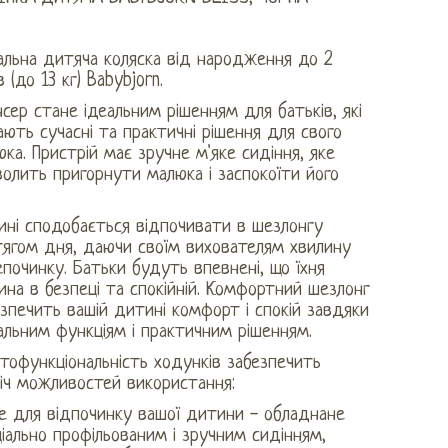
альна дитяча коляска від народження до 2
в (до 13 кг) Babybjorn.
сер стане ідеальним рішенням для батьків, які
ють сучасні та практичні рішення для свого
ка. Пристрій має зручне м'яке сидіння, яке
олить пригорнути малюка і заспокоїти його
ині сподобається відпочивати в шезлонгу
тягом дня, даючи своїм вихователям хвилину
починку. Батьки будуть впевнені, що їхня
на в безпеці та спокійній. Комфортний шезлонг
зпечить вашій дитині комфорт і спокій завдяки
альним функціям і практичним рішенням.
тофункціональність ходунків забезпечить
іч можливостей використання:
це для відпочинку вашої дитини - обладнане
іально профільованим і зручним сидінням,