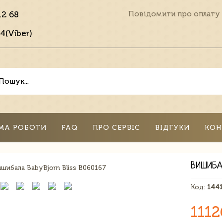
12 68
Повідомити про оплату
4(Viber)
МА РОБОТИ
FAQ
ПРО СЕРВІС
ВІДГУКИ
КОН
ВИШИБА
Код:
144
1112