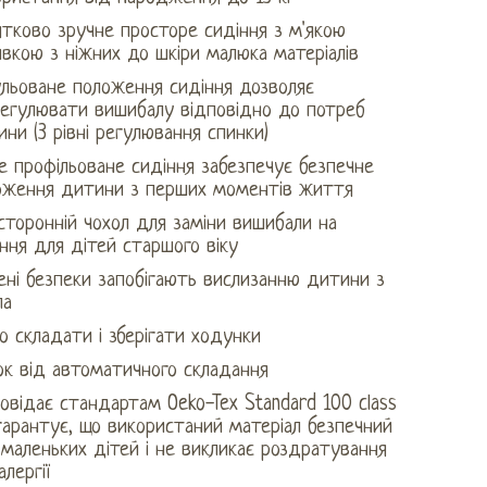
тково зручне просторе сидіння з м'якою
вкою з ніжних до шкіри малюка матеріалів
ульоване положення сидіння дозволяє
регулювати вишибалу відповідно до потреб
ни (3 рівні регулювання спинки)
е профільоване сидіння забезпечує безпечне
оження дитини з перших моментів життя
торонній чохол для заміни вишибали на
ння для дітей старшого віку
ені безпеки запобігають вислизанню дитини з
ла
о складати і зберігати ходунки
ок від автоматичного складання
овідає стандартам Oeko-Tex Standard 100 class
гарантує, що використаний матеріал безпечний
маленьких дітей і не викликає роздратування
алергії