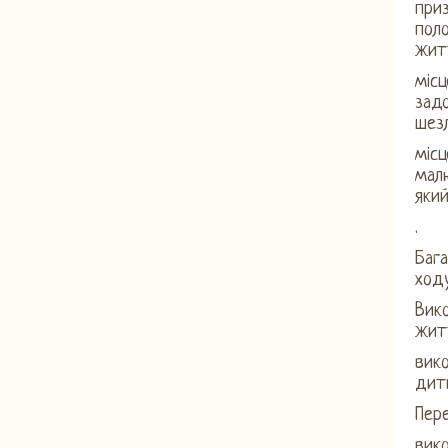
при
пол
жит
місц
зад
шез
місц
мал
який
.
Баг
ходу
Вик
жит
вико
дит
Пере
вик