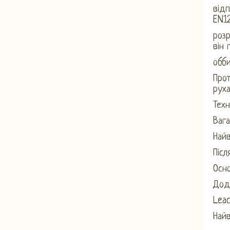
від
EN12
розр
він 
обб
Прот
рух
Техн
Вага
Най
Післ
Осно
Дод
Leac
Найв