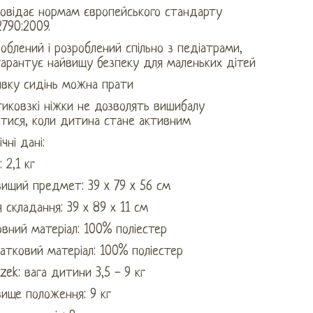
повідає нормам європейського стандарту
790:2009.
облений і розроблений спільно з педіатрами,
гарантує найвищу безпеку для маленьких дітей
ивку сидінь можна прати
иковзкі ніжки не дозволять вишибалу
атися, коли дитина стане активним
ічні дані:
: 2,1 кг
вищий предмет: 39 x 79 x 56 см
я складання: 39 х 89 х 11 см
вний матеріал: 100% поліестер
атковий матеріал: 100% поліестер
zek: вага дитини 3,5 - 9 кг
ище положення: 9 кг