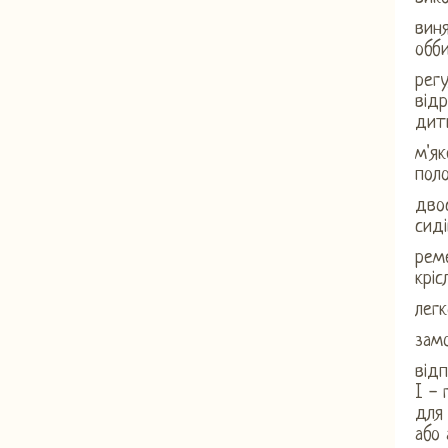
виня
обби
рег
від
дити
м'як
пол
двос
сиді
рем
кріс
легк
зам
відп
I - 
для 
або 