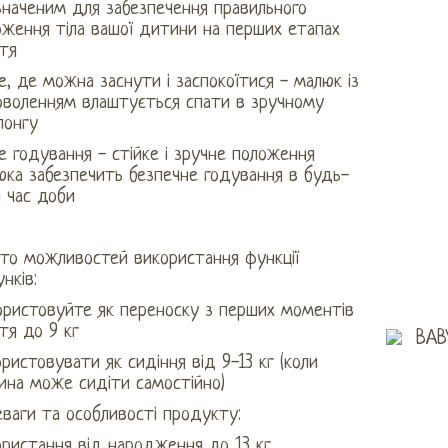
значеним для забезпечення правильного
оження тіла вашої дитини на перших етапах
тя
е, де можна заснути і заспокоїтися - малюк із
оволенням влаштується спати в зручному
лонгу
е годування - стійке і зручне положення
юка забезпечить безпечне годування в будь-
 час доби
ато можливостей використання функції
нків:
ористовуйте як переноску з перших моментів
тя до 9 кг
ристовувати як сидіння від 9-13 кг (коли
ина може сидіти самостійно)
ваги та особливості продукту:
ористання від народження до 13 кг