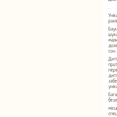
.
Унік
рокі
Баун
шука
малю
дозв
сон.
Дит
про
пере
дити
забе
унік
Бага
безл
міс
спец