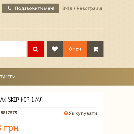
Подзвонити мені
Вхід
/
Реєстрація
0 грн
ТАКТИ
AK SKIP HOP 1 МЛ
18817575
Як купувати
8 грн