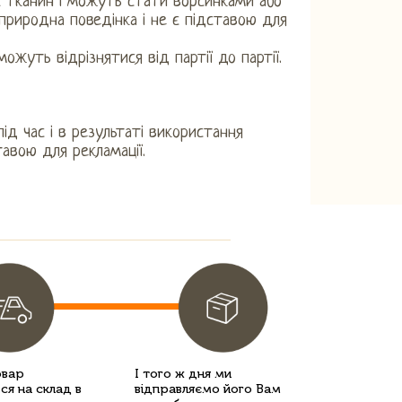
х тканин і можуть стати ворсинками або
природна поведінка і не є підставою для
ожуть відрізнятися від партії до партії.
ід час і в результаті використання
тавою для рекламації.
овар
І того ж дня ми
ся на склад в
відправляємо його Вам