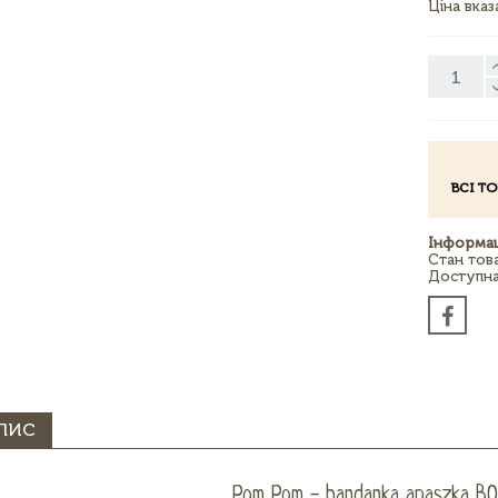
Ціна вка
ВСІ Т
Інформац
Стан тов
Доступна 
ПИС