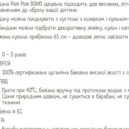
ана Pom Pom BOHO ідеально підходить для весняних, літніх
овненням до образу вашої дитини.
дану можна поєднувати з хусткою з козирком і кулоном
андани можна підібрати декоративну лінійку, кулон і ка
ина кулона: приблизно 65 см - дозволяє легко зав'язати 
0 - 5 років
ЕРІЯ
100% сертифікована органічна бавовна високої якості з 
ЛЯД
Прати при 40°C, бажано вручну під проточною водою з
Сохне природним шляхом, не сушиться в барабані, не су
тканини.
блено в ЄС
ГА