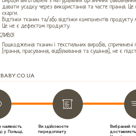
Вироби виготовлені з натуральних органічних бавовняни
давати усадку через використання та часте прання. Це 
скарги.
Відтінки тканин та/або відтінки компонентів продукту м
Це не є дефектом продукту.
ЛИВО!
Пошкодження тканин і текстильних виробів, спричинені п
[прання, прасування, відбілювання та сушіння], не є підс
BABY.CO.UA
 наявність
Ви здійснюєте
Вибраний т
і у Польщі,
передоплату
доставляєть