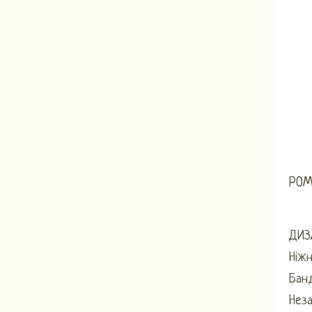
POM
ДИЗ
Ніжн
Банд
Неза