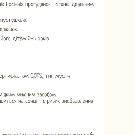
 і осінніх прогулянок і стане ідеальним
-пустушкою.
пелюшок.
його дітям 0-5 років
сертифікатом GOTS, тип муслін
 м’яким миючим засобом.
шиться на сонці - є ризик знебарвлення