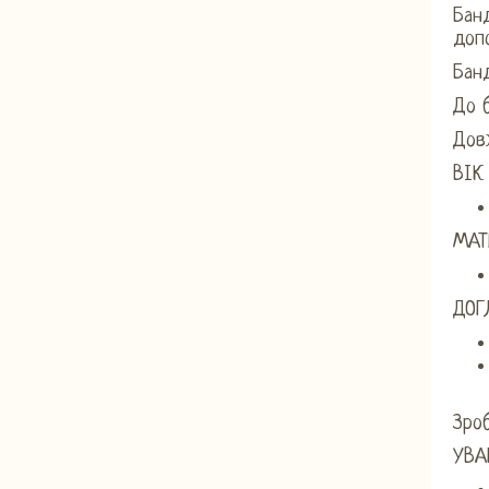
Банд
доп
Бан
До б
Довж
ВІК
МАТ
ДОГ
Зро
УВА