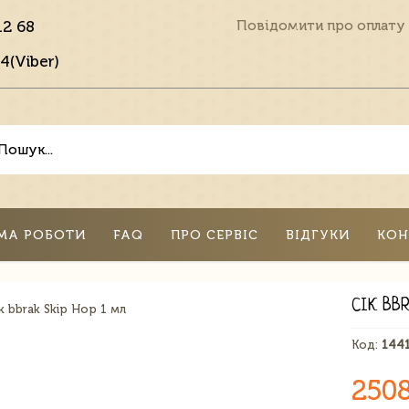
12 68
Повідомити про оплату
4(Viber)
МА РОБОТИ
FAQ
ПРО СЕРВІС
ВІДГУКИ
КОН
СІК BBR
Код:
144
250