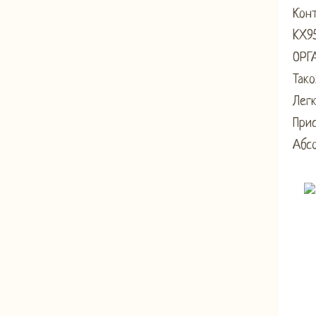
Кон
KX9
ОРГ
Тако
Легк
Прис
Абсо