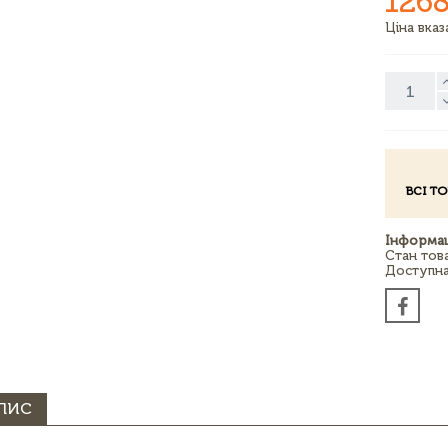
1268
Ціна вка
ВСІ Т
Інформац
Стан тов
Доступна 
ПИС