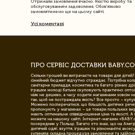
Отримали замовлення вчасно. Якістю виробу та
обслуговуванням задоволенні. Обов'язково
замовлятимемо ще на цьому сайті.
Усі коментарі
ПРО СЕРВІС ДОСТАВКИ BABY.CO
Скільки грошей ви витрачаєте на товари для дітей?
сімейний бюджет відчутно страждає. Потрібна коля
санітарне приладдя, косметика та багато різних дрі
іграшки молоді батьки скуповують практично опто
ніяк не дешево, а часу ходити магазинами зовсім не
так, щоб не постраждала якість? Все просто – купу
Можемо посперечатися, що більшість дитячих речей,
пропонують у магазинах – це товари польських вир
мають оптимальне співвідношення ціни та якості. А 
можете на нашому сайті. Інтернет-магазин «BABY.
посередник у Польщі. Багато хто знає, що на Але
дитячий одяг, взуття, іграшки та різноманітні аксес
зупиняла складна процедура замовлення та здійсне