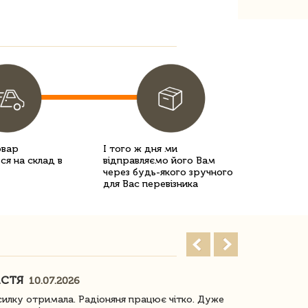
овар
І того ж дня ми
ся на склад в
відправляємо його Вам
через будь-якого зручного
для Вас перевізника
АСТЯ
ПОГОРЕЛО
10.07.2026
илку отримала. Радіоняня працює чітко. Дуже
Отримали віз