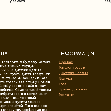
у захваті.
зад
.UA
ІНФОРМАЦІЯ
 Після появи в будинку малюка,
Про нас
ска, ліжечко, горщик,
Каталог товарів
бниць. А дитячий одяг та
Доставка і оплата
м. Коштують дитячі товари аж
 вистачає. Як заощадити, але
Відгуки
йте товари для дітей у Польщі.
FAQ
 які у вас вже є або які вам
Трекінг доставки
обників. Саме польські товари
вибрати все, що потрібно, ви
Контакти
co.ua» – ваш торговий
гро можна купити дешево
уари для дітей. Якщо вас досі
ння покупки, поспішаємо вас