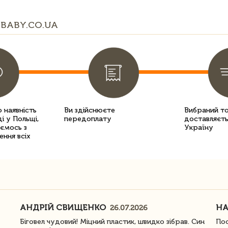
BABY.CO.UA
 наявність
Ви здійснюєте
Вибраний т
і у Польщі,
передоплату
доставляєть
уємось з
Україну
ення всіх
АНДРІЙ СВИЩЕНКО
Н
26.07.2026
Біговел чудовий! Міцний пластик, швидко зібрав. Син
Пос