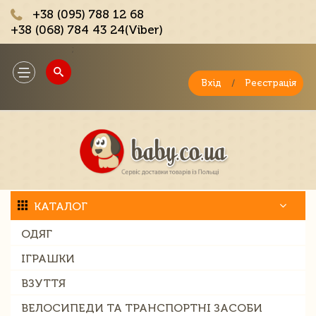
+38 (095) 788 12 68
+38 (068) 784 43 24(Viber)
;
Toggle
navigation
Вхід
/
Реєстрація
КАТАЛОГ
ОДЯГ
ІГРАШКИ
ВЗУТТЯ
ВЕЛОСИПЕДИ ТА ТРАНСПОРТНІ ЗАСОБИ