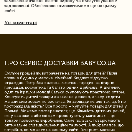
замовлення вчасно. Якістю виробу та обслуговуванням
задоволенні. Обов'язково замовлятимемо ще на цьому
сайті.
Усі коментарі
ПРО СЕРВІС ДОСТАВКИ BABY.CO.UA
Скільки грошей ви витрачаєте на товари для дітей? Після
появи в будинку малюка, сімейний бюджет відчутно
страждає. Потрібна коляска, ліжечко, горщик, санітарне
приладдя, косметика та багато різних дрібниць. А дитячий
одяг та іграшки молоді батьки скуповують практично оптом.
Коштують дитячі товари аж ніяк не дешево, а часу ходити
магазинами зовсім не вистачає. Як заощадити, але так, щоб не
постраждала якість? Все просто – купуйте товари для дітей у
Польщі. Можемо посперечатися, що більшість дитячих речей,
які у вас вже є або які вам пропонують у магазинах – це
товари польських виробників. Саме польські товари мають
оптимальне співвідношення ціни та якості. А вибрати все, що
потрібно, ви можете на нашому сайті. Інтернет-магазин