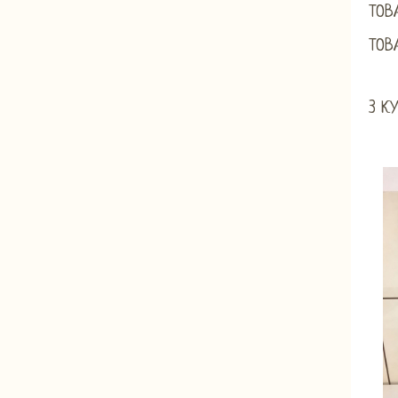
ТОВ
ТОВ
3 К