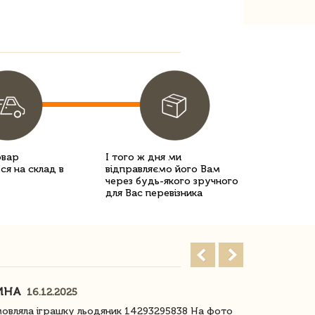
овар
І того ж дня ми
ся на склад в
відправляємо його Вам
через будь-якого зручного
для Вас перевізника
ИНА
ІРИНА БІ
16.12.2025
овляла іграшку льодяник 14293295838 На фото
Дякую за до