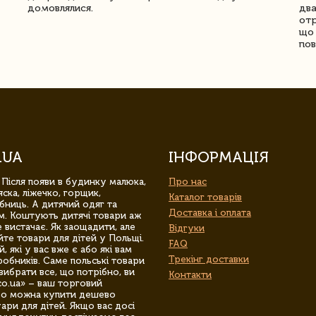
домовлялися.
два
отр
що 
пов
.UA
ІНФОРМАЦІЯ
 Після появи в будинку малюка,
Про нас
ска, ліжечко, горщик,
Каталог товарів
бниць. А дитячий одяг та
Доставка і оплата
м. Коштують дитячі товари аж
 вистачає. Як заощадити, але
Відгуки
йте товари для дітей у Польщі.
FAQ
 які у вас вже є або які вам
Трекінг доставки
обників. Саме польські товари
вибрати все, що потрібно, ви
Контакти
co.ua» – ваш торговий
гро можна купити дешево
уари для дітей. Якщо вас досі