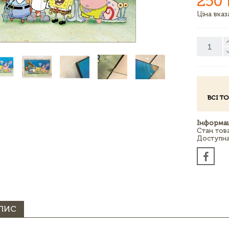
250 
Ціна вка
ВСІ Т
Інформац
Стан тов
Доступна 
ПИС