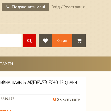
Подзвонити мені
Вхід
/
Реєстрація
0 грн
ТАКТИ
ТИВНА ПАНЕЛЬ ARTOPWEB EC40113 СПАНЧ
16619476
Як купувати