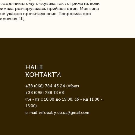
 льодяники,тому очікувала так і отримати, коли
незрячоі дів
имала розчарувалась прийшов один. Моя вина
Дуже задово
не уважно прочитала опис. Попросила про
ернення. Щ...
НАШІ
КОНТАКТИ
+38 (068) 784 43 24 (Viber)
+38 (095) 788 12 68
(пн - пт с 10:00 до 19:00, сб - нд 11:00 -
15:00)
e-mail: infobaby.co.ua@gmail.com