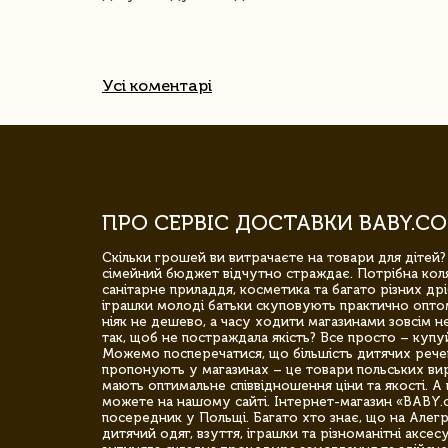
Усі коментарі
ПРО СЕРВІС ДОСТАВКИ BABY.CO
Скільки грошей ви витрачаєте на товари для дітей?
сімейний бюджет відчутно страждає. Потрібна коля
санітарне приладдя, косметика та багато різних дрі
іграшки молоді батьки скуповують практично опто
ніяк не дешево, а часу ходити магазинами зовсім не
так, щоб не постраждала якість? Все просто – купу
Можемо посперечатися, що більшість дитячих речей,
пропонують у магазинах – це товари польських вир
мають оптимальне співвідношення ціни та якості. А 
можете на нашому сайті. Інтернет-магазин «BABY.
посередник у Польщі. Багато хто знає, що на Але
дитячий одяг, взуття, іграшки та різноманітні аксес