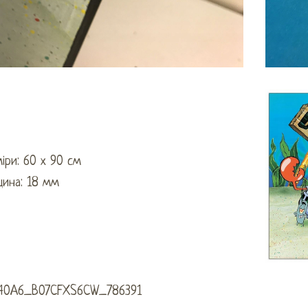
іри: 60 х 90 см
щина: 18 мм
40A6_B07CFXS6CW_786391