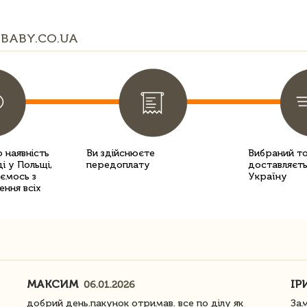
BABY.CO.UA
 наявність
Ви здійснюєте
Вибраний т
і у Польщі,
передоплату
доставляєть
уємось з
Україну
ення всіх
МАКСИМ
ІР
06.01.2026
добрий день.пакунок отримав. все по ділу як
Зам