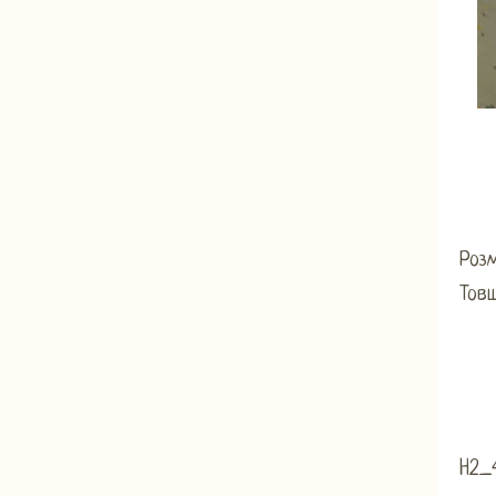
Розм
Тов
H2_