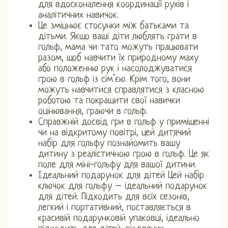
для вдосконалення координації рухів і
аналітичних навичок.
Це зміцнює стосунки між батьками та
дітьми. Якщо ваші діти люблять грати в
гольф, мама чи тато можуть працювати
разом, щоб навчити їх природному маху
або положенню рук і насолоджуватися
грою в гольф із сім’єю. Крім того, вони
можуть навчитися справлятися з класною
роботою та покращити свої навички
оцінювання, граючи в гольф.
Справжній досвід гри в гольф у приміщенні
чи на відкритому повітрі, цей дитячий
набір для гольфу познайомить вашу
дитину з реалістичною грою в гольф. Це як
поле для міні-гольфу для вашої дитини.
Ідеальний подарунок для дітей Цей набір
ключок для гольфу – ідеальний подарунок
для дітей. Підходить для всіх сезонів,
легкий і портативний, поставляється в
красивій подарунковій упаковці, ідеально