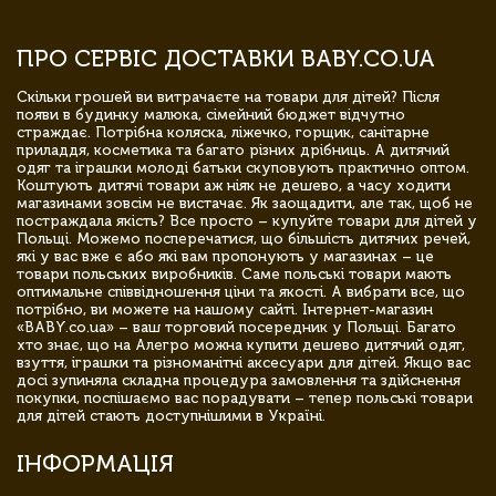
ПРО СЕРВІС ДОСТАВКИ BABY.CO.UA
Скільки грошей ви витрачаєте на товари для дітей? Після
появи в будинку малюка, сімейний бюджет відчутно
страждає. Потрібна коляска, ліжечко, горщик, санітарне
приладдя, косметика та багато різних дрібниць. А дитячий
одяг та іграшки молоді батьки скуповують практично оптом.
Коштують дитячі товари аж ніяк не дешево, а часу ходити
магазинами зовсім не вистачає. Як заощадити, але так, щоб не
постраждала якість? Все просто – купуйте товари для дітей у
Польщі. Можемо посперечатися, що більшість дитячих речей,
які у вас вже є або які вам пропонують у магазинах – це
товари польських виробників. Саме польські товари мають
оптимальне співвідношення ціни та якості. А вибрати все, що
потрібно, ви можете на нашому сайті. Інтернет-магазин
«BABY.co.ua» – ваш торговий посередник у Польщі. Багато
хто знає, що на Алегро можна купити дешево дитячий одяг,
взуття, іграшки та різноманітні аксесуари для дітей. Якщо вас
досі зупиняла складна процедура замовлення та здійснення
покупки, поспішаємо вас порадувати – тепер польські товари
для дітей стають доступнішими в Україні.
ІНФОРМАЦІЯ