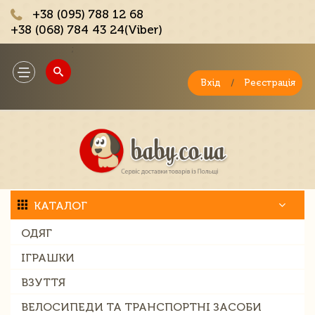
+38 (095) 788 12 68
+38 (068) 784 43 24(Viber)
;
Toggle
navigation
Вхід
/
Реєстрація
КАТАЛОГ
ОДЯГ
ІГРАШКИ
ВЗУТТЯ
ВЕЛОСИПЕДИ ТА ТРАНСПОРТНІ ЗАСОБИ