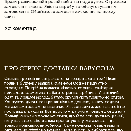
Брали розвиваючий ігровий набір, на подарунок. Отримали
замовлення вчасно. Якістю виробу та обслуговуванням
задоволенні. Обов'язково замовлятимемо ще на цьому
сайті.
Усі коментарі
ПРО СЕРВІС ДОСТАВКИ BABY.CO.UA
Скільки грошей ви витрачаєте на товари для дітей? Після
появи в будинку малюка, сімейний бюджет відчутно
страждає. Потрібна коляска, ліжечко, горщик, санітарне
приладдя, косметика та багато різних дрібниць. А дитячий
одяг та іграшки молоді батьки скуповують практично оптом.
Коштують дитячі товари аж ніяк не дешево, а часу ходити
магазинами зовсім не вистачає. Як заощадити, але так, щоб не
постраждала якість? Все просто – купуйте товари для дітей у
Польщі. Можемо посперечатися, що більшість дитячих речей,
які у вас вже є або які вам пропонують у магазинах – це
товари польських виробників. Саме польські товари мають
оптимальне співвідношення ціни та якості. А вибрати все, що