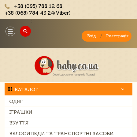
+38 (095) 788 12 68
+38 (068) 784 43 24(Viber)
;
Toggle
navigation
Вхід
/
Реєстрація
КАТАЛОГ
ОДЯГ
ІГРАШКИ
ВЗУТТЯ
ВЕЛОСИПЕДИ ТА ТРАНСПОРТНІ ЗАСОБИ