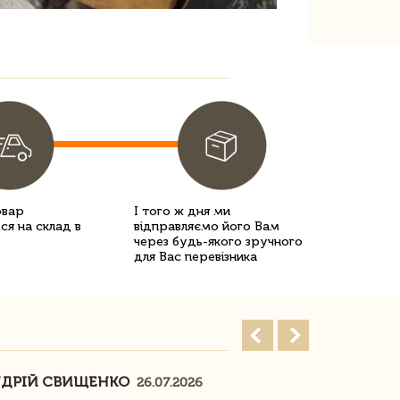
овар
І того ж дня ми
ся на склад в
відправляємо його Вам
через будь-якого зручного
для Вас перевізника
ДРІЙ СВИЩЕНКО
НАСТЯ
26.07.2026
18