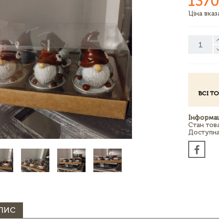
1370
Ціна вка
ВСІ Т
Інформац
Стан тов
Доступна 
ПИС