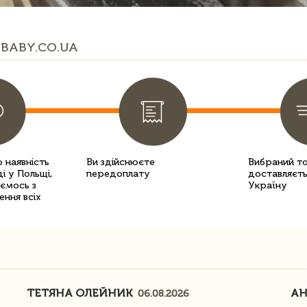
BABY.CO.UA
 наявність
Ви здійснюєте
Вибраний т
і у Польщі,
передоплату
доставляєть
уємось з
Україну
ення всіх
ТЕТЯНА ОЛЕЙНИК
АН
06.08.2026