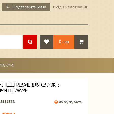
Подзвонити мені
Вхід
/
Реєстрація
0 грн
ТАКТИ
НІ ПІДІГРІВАЧІ ДЛЯ СВІЧОК З
ИМИ ГНОМАМИ
16189322
Як купувати