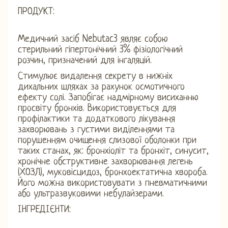
ПРОДУКТ:
Медичний засіб Nebutac3 являє собою
стерильний гіпертонічний 3% фізіологічний
розчин, призначений для інгаляцій.
Стимулює видалення секрету в нижніх
дихальних шляхах за рахунок осмотичного
ефекту солі. Запобігає надмірному висиханню
просвіту бронхів. Використовується для
профілактики та додаткового лікування
захворювань з густими виділеннями та
порушенням очищення слизової оболонки при
таких станах, як: бронхіоліт та бронхіт, синусит,
хронічне обструктивне захворювання легень
(ХОЗЛ), муковісцидоз, бронхоектатична хвороба.
Його можна використовувати з пневматичними
або ультразвуковими небулайзерами.
ІНГРЕДІЄНТИ: