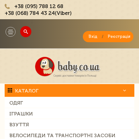
+38 (095) 788 12 68
+38 (068) 784 43 24(Viber)
;
Toggle
navigation
Вхід
/
Реєстрація
КАТАЛОГ
ОДЯГ
ІГРАШКИ
ВЗУТТЯ
ВЕЛОСИПЕДИ ТА ТРАНСПОРТНІ ЗАСОБИ