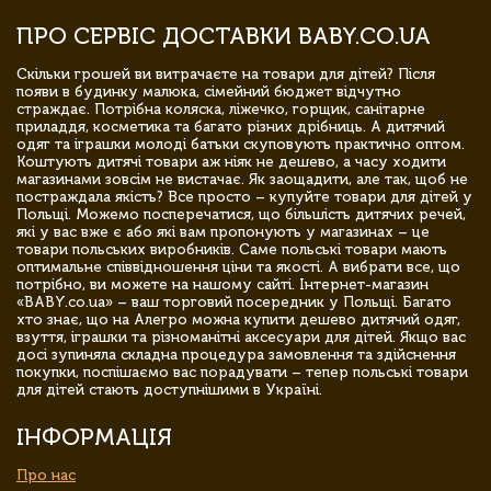
ПРО СЕРВІС ДОСТАВКИ BABY.CO.UA
Скільки грошей ви витрачаєте на товари для дітей? Після
появи в будинку малюка, сімейний бюджет відчутно
страждає. Потрібна коляска, ліжечко, горщик, санітарне
приладдя, косметика та багато різних дрібниць. А дитячий
одяг та іграшки молоді батьки скуповують практично оптом.
Коштують дитячі товари аж ніяк не дешево, а часу ходити
магазинами зовсім не вистачає. Як заощадити, але так, щоб не
постраждала якість? Все просто – купуйте товари для дітей у
Польщі. Можемо посперечатися, що більшість дитячих речей,
які у вас вже є або які вам пропонують у магазинах – це
товари польських виробників. Саме польські товари мають
оптимальне співвідношення ціни та якості. А вибрати все, що
потрібно, ви можете на нашому сайті. Інтернет-магазин
«BABY.co.ua» – ваш торговий посередник у Польщі. Багато
хто знає, що на Алегро можна купити дешево дитячий одяг,
взуття, іграшки та різноманітні аксесуари для дітей. Якщо вас
досі зупиняла складна процедура замовлення та здійснення
покупки, поспішаємо вас порадувати – тепер польські товари
для дітей стають доступнішими в Україні.
ІНФОРМАЦІЯ
Про нас