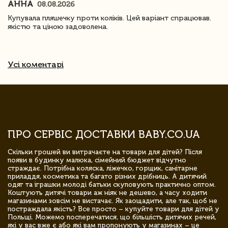
АННА
08.08.2026
Купувала пляшечку проти коліків. Цей варіант спрацював.
якістю та ціною задоволена.
Усі коментарі
ПРО СЕРВІС ДОСТАВКИ BABY.CO.UA
Скільки грошей ви витрачаєте на товари для дітей? Після
появи в будинку малюка, сімейний бюджет відчутно
страждає. Потрібна коляска, ліжечко, горщик, санітарне
приладдя, косметика та багато різних дрібниць. А дитячий
одяг та іграшки молоді батьки скуповують практично оптом.
Коштують дитячі товари аж ніяк не дешево, а часу ходити
магазинами зовсім не вистачає. Як заощадити, але так, щоб не
постраждала якість? Все просто – купуйте товари для дітей у
Польщі. Можемо посперечатися, що більшість дитячих речей,
які у вас вже є або які вам пропонують у магазинах – це