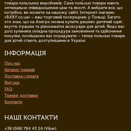
товари польських виробників. Саме польські товари мають
оптимальне співвідношення ціни та якості. А вибрати все, що
потрібно, ви можете на нашому сайті. Інтернет-магазин
«BABY.co.ua» – ваш торговий посередник у Польщі. Багато
хто знає, що на Алегро можна купити дешево дитячий одяг,
взуття, іграшки та різноманітні аксесуари для дітей. Якщо вас
досі зупиняла складна процедура замовлення та здійснення
покупки, поспішаємо вас порадувати – тепер польські товари
для дітей стають доступнішими в Україні.
ІНФОРМАЦІЯ
Про нас
Каталог товарів
Доставка і оплата
Відгуки
FAQ
Трекінг доставки
Контакти
НАШІ КОНТАКТИ
+38 (068) 784 43 24 (Viber)