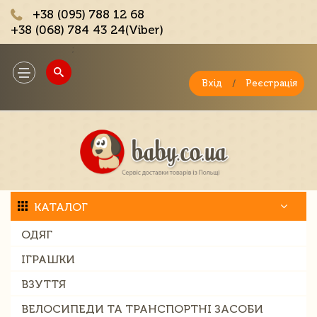
+38 (095) 788 12 68
+38 (068) 784 43 24(Viber)
;
Toggle
navigation
Вхід
/
Реєстрація
КАТАЛОГ
ОДЯГ
ІГРАШКИ
ВЗУТТЯ
ВЕЛОСИПЕДИ ТА ТРАНСПОРТНІ ЗАСОБИ