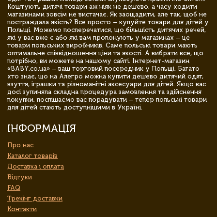
Коштують дитячі товари аж ніяк не дешево, а часу ходити
магазинами зовсім не вистачає. Як заощадити, але так, щоб не
постраждала якість? Все просто – купуйте товари для дітей у
Польщі. Можемо посперечатися, що більшість дитячих речей,
які у вас вже є або які вам пропонують у магазинах – це
товари польських виробників. Саме польські товари мають
оптимальне співвідношення ціни та якості. А вибрати все, що
потрібно, ви можете на нашому сайті. Інтернет-магазин
«BABY.co.ua» – ваш торговий посередник у Польщі. Багато
хто знає, що на Алегро можна купити дешево дитячий одяг,
взуття, іграшки та різноманітні аксесуари для дітей. Якщо вас
досі зупиняла складна процедура замовлення та здійснення
покупки, поспішаємо вас порадувати – тепер польські товари
для дітей стають доступнішими в Україні.
ІНФОРМАЦІЯ
Про нас
Каталог товарів
Доставка і оплата
Відгуки
FAQ
Трекінг доставки
Контакти