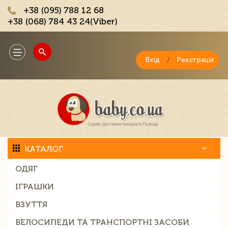
+38 (095) 788 12 68
+38 (068) 784 43 24(Viber)
;
Toggle
navigation
Вхід
/
Реєстрація
КАТАЛОГ
ОДЯГ
ІГРАШКИ
ВЗУТТЯ
ВЕЛОСИПЕДИ ТА ТРАНСПОРТНІ ЗАСОБИ