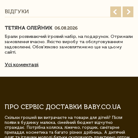
ВІДГУКИ
ТЕТЯНА ОЛЕЙНИК
06.08.2026
Брали розвиваючий ігровий набір, на подарунок. Отримали
замовлення вчасно. Якістю виробу та обслуговуванням
задоволенні. Обов'язково замовлятимемо ще на цьому
сайті.
Усі коментарі
ПРО СЕРВІС ДОСТАВКИ BABY.CO.UA
Скільки грошей ви витрачаєте на товари для дітей? Після
появи в будинку малюка, сімейний бюджет відчутно
страждає. Потрібна коляска, ліжечко, горщик, санітарне
приладдя, косметика та багато різних дрібниць. А дитячий
одяг та іграшки молоді батьки скуповують практично оптом.