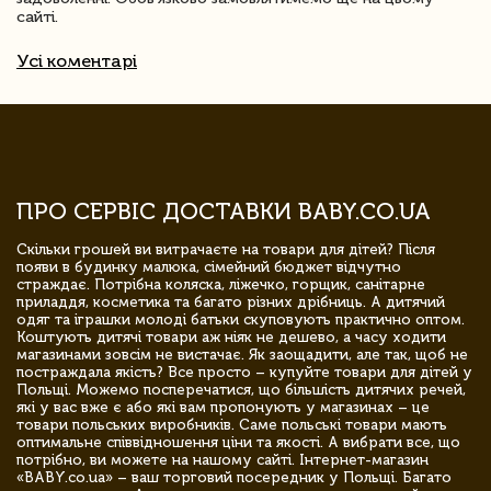
сайті.
Усі коментарі
ПРО СЕРВІС ДОСТАВКИ BABY.CO.UA
Скільки грошей ви витрачаєте на товари для дітей? Після
появи в будинку малюка, сімейний бюджет відчутно
страждає. Потрібна коляска, ліжечко, горщик, санітарне
приладдя, косметика та багато різних дрібниць. А дитячий
одяг та іграшки молоді батьки скуповують практично оптом.
Коштують дитячі товари аж ніяк не дешево, а часу ходити
магазинами зовсім не вистачає. Як заощадити, але так, щоб не
постраждала якість? Все просто – купуйте товари для дітей у
Польщі. Можемо посперечатися, що більшість дитячих речей,
які у вас вже є або які вам пропонують у магазинах – це
товари польських виробників. Саме польські товари мають
оптимальне співвідношення ціни та якості. А вибрати все, що
потрібно, ви можете на нашому сайті. Інтернет-магазин
«BABY.co.ua» – ваш торговий посередник у Польщі. Багато