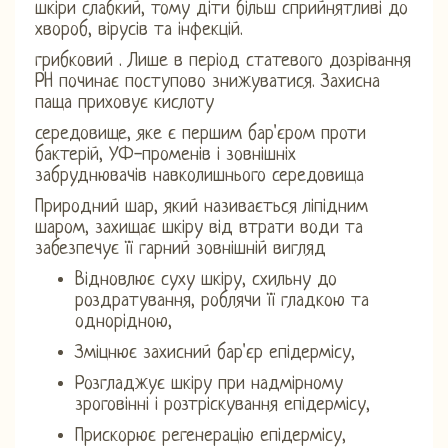
шкіри слабкий, тому діти більш сприйнятливі до
хвороб, вірусів та інфекцій.
грибковий . Лише в період статевого дозрівання
PH починає поступово знижуватися. Захисна
паща приховує кислоту
середовище, яке є першим бар'єром проти
бактерій, УФ-променів і зовнішніх
забруднювачів навколишнього середовища
Природний шар, який називається ліпідним
шаром, захищає шкіру від втрати води та
забезпечує її гарний зовнішній вигляд
Відновлює суху шкіру, схильну до
роздратування, роблячи її гладкою та
однорідною,
Зміцнює захисний бар'єр епідермісу,
Розгладжує шкіру при надмірному
зроговінні і розтріскування епідермісу,
Прискорює регенерацію епідермісу,