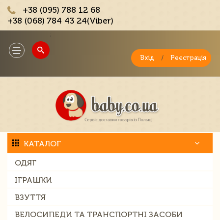
+38 (095) 788 12 68
+38 (068) 784 43 24(Viber)
;
Toggle
navigation
Вхід
/
Реєстрація
КАТАЛОГ
ОДЯГ
ІГРАШКИ
ВЗУТТЯ
ВЕЛОСИПЕДИ ТА ТРАНСПОРТНІ ЗАСОБИ