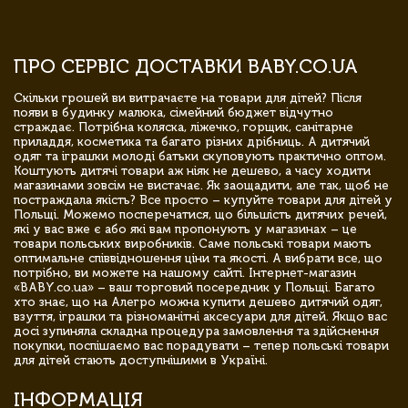
ПРО СЕРВІС ДОСТАВКИ BABY.CO.UA
Скільки грошей ви витрачаєте на товари для дітей? Після
появи в будинку малюка, сімейний бюджет відчутно
страждає. Потрібна коляска, ліжечко, горщик, санітарне
приладдя, косметика та багато різних дрібниць. А дитячий
одяг та іграшки молоді батьки скуповують практично оптом.
Коштують дитячі товари аж ніяк не дешево, а часу ходити
магазинами зовсім не вистачає. Як заощадити, але так, щоб не
постраждала якість? Все просто – купуйте товари для дітей у
Польщі. Можемо посперечатися, що більшість дитячих речей,
які у вас вже є або які вам пропонують у магазинах – це
товари польських виробників. Саме польські товари мають
оптимальне співвідношення ціни та якості. А вибрати все, що
потрібно, ви можете на нашому сайті. Інтернет-магазин
«BABY.co.ua» – ваш торговий посередник у Польщі. Багато
хто знає, що на Алегро можна купити дешево дитячий одяг,
взуття, іграшки та різноманітні аксесуари для дітей. Якщо вас
досі зупиняла складна процедура замовлення та здійснення
покупки, поспішаємо вас порадувати – тепер польські товари
для дітей стають доступнішими в Україні.
ІНФОРМАЦІЯ