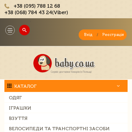
+38 (095) 788 12 68
+38 (068) 784 43 24(Viber)
;
Toggle
navigation
Вхід
/
Реєстрація
КАТАЛОГ
ОДЯГ
ІГРАШКИ
ВЗУТТЯ
ВЕЛОСИПЕДИ ТА ТРАНСПОРТНІ ЗАСОБИ