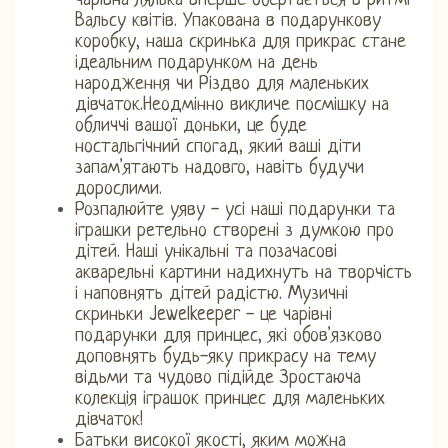
чарівна лялька вперше обертається в ритмі
Вальсу квітів. Упакована в подарункову
коробку, наша скринька для прикрас стане
ідеальним подарунком на день
народження чи Різдво для маленьких
дівчаток.Неодмінно викличе посмішку на
обличчі вашої доньки, це буде
ностальгічний спогад, який ваші діти
запам'ятають надовго, навіть будучи
дорослими.
Розпалюйте уяву - усі наші подарунки та
іграшки ретельно створені з думкою про
дітей. Наші унікальні та позачасові
акварельні картини надихнуть на творчість
і наповнять дітей радістю. Музичні
скриньки Jewelkeeper - це чарівні
подарунки для принцес, які обов'язково
доповнять будь-яку прикрасу на тему
відьми та чудово підійде Зростаюча
колекція іграшок принцес для маленьких
дівчаток!
Батьки високої якості, яким можна