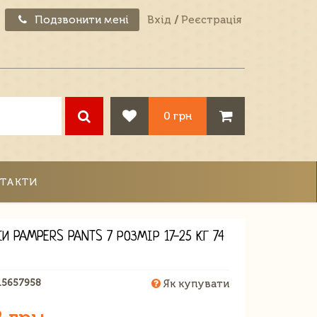
Подзвонити мені
Вхід
/
Реєстрація
0 грн
ТАКТИ
И PAMPERS PANTS 7 РОЗМІР 17-25 КГ 74
15657958
Як купувати