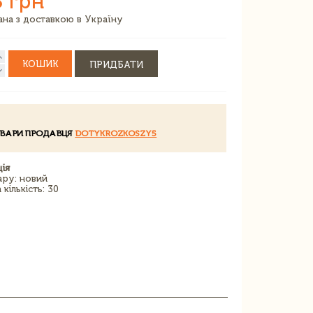
8 грн
зана з доставкою в Україну
КОШИК
ПРИДБАТИ
ОВАРИ ПРОДАВЦЯ
DOTYKROZKOSZY5
ія
ару: новий
кількість: 30