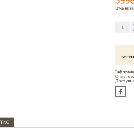
399
Ціна вка
ВСІ Т
Інформац
Стан тов
Доступна 
ПИС