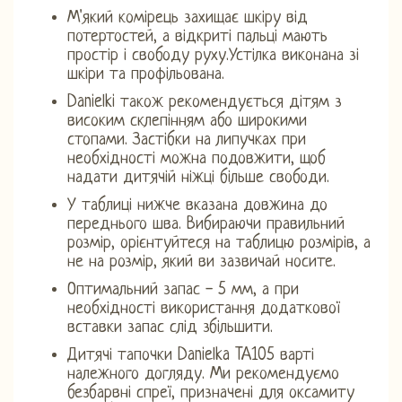
М'який комірець захищає шкіру від
потертостей, а відкриті пальці мають
простір і свободу руху.Устілка виконана зі
шкіри та профільована.
Danielki також рекомендується дітям з
високим склепінням або широкими
стопами. Застібки на липучках при
необхідності можна подовжити, щоб
надати дитячій ніжці більше свободи.
У таблиці нижче вказана довжина до
переднього шва. Вибираючи правильний
розмір, орієнтуйтеся на таблицю розмірів, а
не на розмір, який ви зазвичай носите.
Оптимальний запас - 5 мм, а при
необхідності використання додаткової
вставки запас слід збільшити.
Дитячі тапочки Danielka TA105 варті
належного догляду. Ми рекомендуємо
безбарвні спреї, призначені для оксамиту