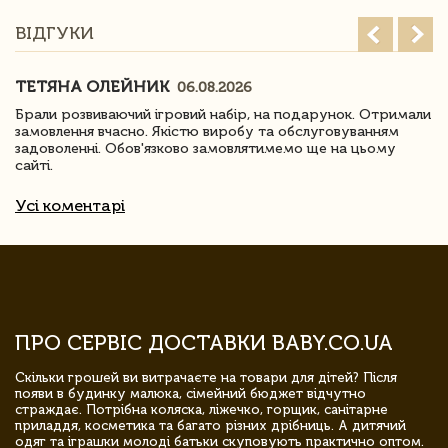
ВІДГУКИ
ТЕТЯНА ОЛЕЙНИК
06.08.2026
Брали розвиваючий ігровий набір, на подарунок. Отримали
замовлення вчасно. Якістю виробу та обслуговуванням
задоволенні. Обов'язково замовлятимемо ще на цьому
сайті.
Усі коментарі
ПРО СЕРВІС ДОСТАВКИ BABY.CO.UA
Скільки грошей ви витрачаєте на товари для дітей? Після
появи в будинку малюка, сімейний бюджет відчутно
страждає. Потрібна коляска, ліжечко, горщик, санітарне
приладдя, косметика та багато різних дрібниць. А дитячий
одяг та іграшки молоді батьки скуповують практично оптом.