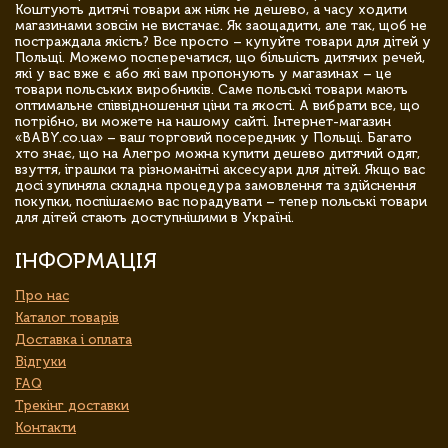
Коштують дитячі товари аж ніяк не дешево, а часу ходити
магазинами зовсім не вистачає. Як заощадити, але так, щоб не
постраждала якість? Все просто – купуйте товари для дітей у
Польщі. Можемо посперечатися, що більшість дитячих речей,
які у вас вже є або які вам пропонують у магазинах – це
товари польських виробників. Саме польські товари мають
оптимальне співвідношення ціни та якості. А вибрати все, що
потрібно, ви можете на нашому сайті. Інтернет-магазин
«BABY.co.ua» – ваш торговий посередник у Польщі. Багато
хто знає, що на Алегро можна купити дешево дитячий одяг,
взуття, іграшки та різноманітні аксесуари для дітей. Якщо вас
досі зупиняла складна процедура замовлення та здійснення
покупки, поспішаємо вас порадувати – тепер польські товари
для дітей стають доступнішими в Україні.
ІНФОРМАЦІЯ
Про нас
Каталог товарів
Доставка і оплата
Відгуки
FAQ
Трекінг доставки
Контакти