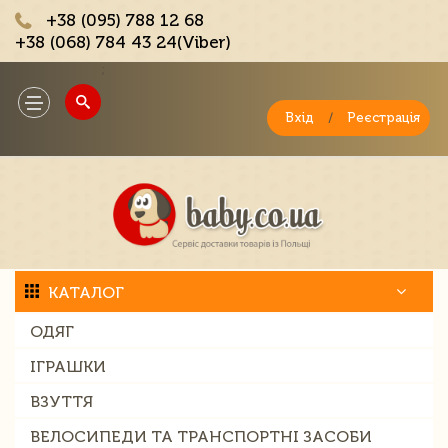
+38 (095) 788 12 68
+38 (068) 784 43 24(Viber)
;
Toggle
navigation
Вхід
/
Реєстрація
КАТАЛОГ
ОДЯГ
ІГРАШКИ
ВЗУТТЯ
ВЕЛОСИПЕДИ ТА ТРАНСПОРТНІ ЗАСОБИ