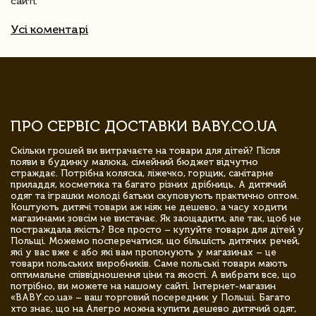
сайті.
Усі коментарі
ПРО СЕРВІС ДОСТАВКИ BABY.CO.UA
Скільки грошей ви витрачаєте на товари для дітей? Після
появи в будинку малюка, сімейний бюджет відчутно
страждає. Потрібна коляска, ліжечко, горщик, санітарне
приладдя, косметика та багато різних дрібниць. А дитячий
одяг та іграшки молоді батьки скуповують практично оптом.
Коштують дитячі товари аж ніяк не дешево, а часу ходити
магазинами зовсім не вистачає. Як заощадити, але так, щоб не
постраждала якість? Все просто – купуйте товари для дітей у
Польщі. Можемо посперечатися, що більшість дитячих речей,
які у вас вже є або які вам пропонують у магазинах – це
товари польських виробників. Саме польські товари мають
оптимальне співвідношення ціни та якості. А вибрати все, що
потрібно, ви можете на нашому сайті. Інтернет-магазин
«BABY.co.ua» – ваш торговий посередник у Польщі. Багато
хто знає, що на Алегро можна купити дешево дитячий одяг,