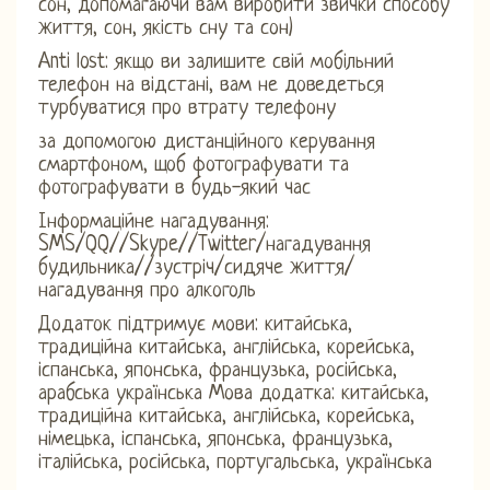
сон, допомагаючи вам виробити звички способу
життя, сон, якість сну та сон)
Anti lost: якщо ви залишите свій мобільний
телефон на відстані, вам не доведеться
турбуватися про втрату телефону
за допомогою дистанційного керування
смартфоном, щоб фотографувати та
фотографувати в будь-який час
Інформаційне нагадування:
SMS/QQ//Skype//Twitter/нагадування
будильника//зустріч/сидяче життя/
нагадування про алкоголь
Додаток підтримує мови: китайська,
традиційна китайська, англійська, корейська,
іспанська, японська, французька, російська,
арабська українська Мова додатка: китайська,
традиційна китайська, англійська, корейська,
німецька, іспанська, японська, французька,
італійська, російська, португальська, українська