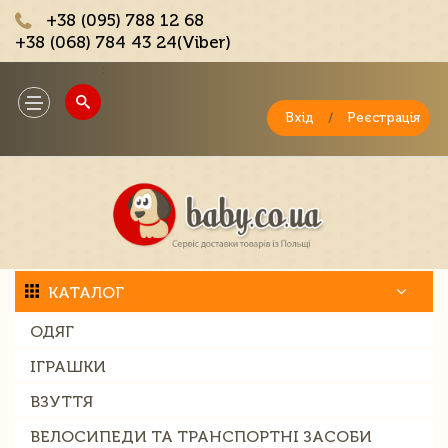
+38 (095) 788 12 68
+38 (068) 784 43 24(Viber)
;
Toggle
navigation
Вхід
/
Реєстрація
КАТАЛОГ
ОДЯГ
ІГРАШКИ
ВЗУТТЯ
ВЕЛОСИПЕДИ ТА ТРАНСПОРТНІ ЗАСОБИ