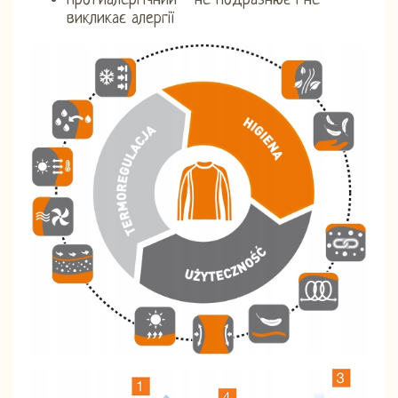
Протиалергічний - не подразнює і не
викликає алергії