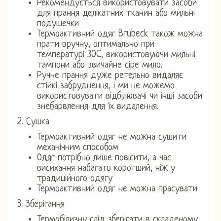
Рекомендується використовувати засоби
для прання делікатних тканин або мильні
подушечки
Термоактивний одяг Brubeck також можна
прати вручну, оптимально при
температурі 30C, використовуючи мильні
тампони або звичайне сіре мило.
Ручне прання дуже ретельно видаляє
стійкі забруднення, і ми не можемо
використовувати відбілювачі чи інші засоби
знебарвлення для їх видалення.
2. Сушка
Термоактивний одяг не можна сушити
механічним способом
Одяг потрібно лише повісити, а час
висихання набагато коротший, ніж у
традиційного одягу
Термоактивний одяг не можна прасувати
3. Зберігання
Термобілизну слід зберігати в складеному