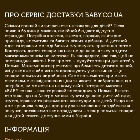
ПРО СЕРВІС ДОСТАВКИ BABY.CO.UA
Скільки грошей ви витрачаєте на товари для дітей? Після
появи в будинку малюка, сімейний бюджет відчутно
страждає. Потрібна коляска, ліжечко, горщик, санітарне
приладдя, косметика та багато різних дрібниць. А дитячий
одяг та іграшки молоді батьки скуповують практично оптом.
Коштують дитячі товари аж ніяк не дешево, а часу ходити
магазинами зовсім не вистачає. Як заощадити, але так, щоб не
постраждала якість? Все просто – купуйте товари для дітей у
Польщі. Можемо посперечатися, що більшість дитячих речей,
які у вас вже є або які вам пропонують у магазинах – це
товари польських виробників. Саме польські товари мають
оптимальне співвідношення ціни та якості. А вибрати все, що
потрібно, ви можете на нашому сайті. Інтернет-магазин
«BABY.co.ua» – ваш торговий посередник у Польщі. Багато
хто знає, що на Алегро можна купити дешево дитячий одяг,
взуття, іграшки та різноманітні аксесуари для дітей. Якщо вас
досі зупиняла складна процедура замовлення та здійснення
покупки, поспішаємо вас порадувати – тепер польські товари
для дітей стають доступнішими в Україні.
ІНФОРМАЦІЯ