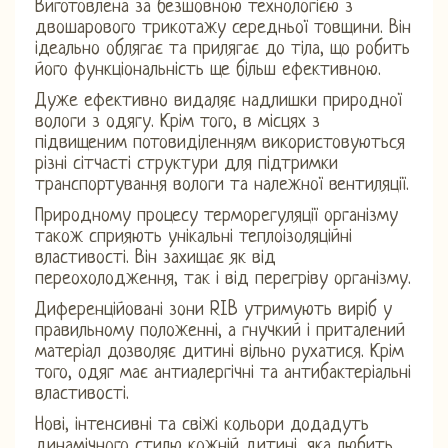
Виготовлена ​​за безшовною технологією з
двошарового трикотажу середньої товщини. Він
ідеально облягає та прилягає до тіла, що робить
його функціональність ще більш ефективною.
Дуже ефективно видаляє надлишки природної
вологи з одягу. Крім того, в місцях з
підвищеним потовиділенням використовуються
різні сітчасті структури для підтримки
транспортування вологи та належної вентиляції.
Природному процесу терморегуляції організму
також сприяють унікальні теплоізоляційні
властивості. Він захищає як від
переохолодження, так і від перегріву організму.
Диференційовані зони RIB утримують виріб у
правильному положенні, а гнучкий і приталений
матеріал дозволяє дитині вільно рухатися. Крім
того, одяг має антиалергічні та антибактеріальні
властивості.
Нові, інтенсивні та свіжі кольори додадуть
динамічного стилю кожній дитині, яка любить