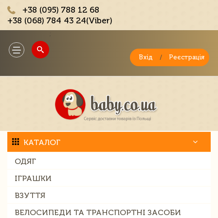
+38 (095) 788 12 68
+38 (068) 784 43 24(Viber)
;
Toggle
navigation
Вхід
/
Реєстрація
КАТАЛОГ
ОДЯГ
ІГРАШКИ
ВЗУТТЯ
ВЕЛОСИПЕДИ ТА ТРАНСПОРТНІ ЗАСОБИ