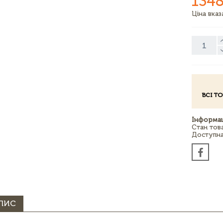
1348
Ціна вка
ВСІ Т
Інформац
Стан тов
Доступна 
ПИС