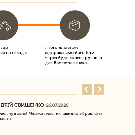
овар
І того ж дня ми
ся на склад в
відправляємо його Вам
через будь-якого зручного
для Вас перевізника
ДРІЙ СВИЩЕНКО
НАСТЯ
26.07.2026
18
овел чудовий! Міцний пластик, швидко зібрав. Син
Посилку отр
ахваті.
задоволена!