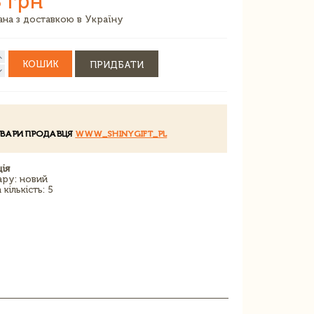
 грн
зана з доставкою в Україну
КОШИК
ПРИДБАТИ
ОВАРИ ПРОДАВЦЯ
WWW_SHINYGIFT_PL
ія
ару: новий
кількість: 5