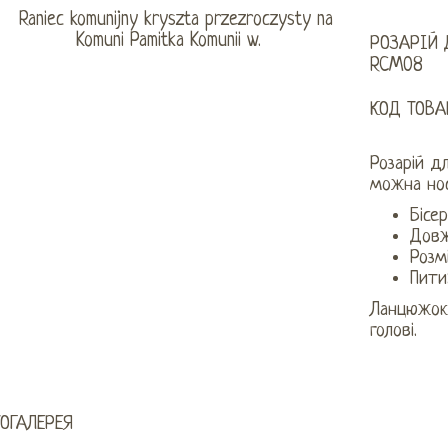
РОЗАРІЙ 
RCM08
КОД ТОВА
Розарій д
можна нос
Бісе
Довж
Розм
Пити
Ланцюжок 
голові.
ОГАЛЕРЕЯ