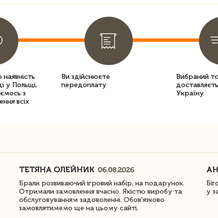
 наявність
Ви здійснюєте
Вибраний т
і у Польщі,
передоплату
доставляєть
уємось з
Україну
ення всіх
ТЕТЯНА ОЛЕЙНИК
АН
06.08.2026
Брали розвиваючий ігровий набір, на подарунок.
Біг
Отримали замовлення вчасно. Якістю виробу та
у з
обслуговуванням задоволенні. Обов'язково
замовлятимемо ще на цьому сайті.