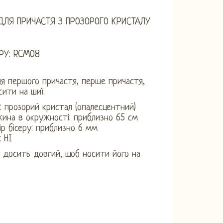
ДЛЯ ПРИЧАСТЯ З ПРОЗОРОГО КРИСТАЛУ
РУ: RCM08
ля першого причастя, перше причастя,
ити на шиї.
р: прозорий кристал (опалесцентний)
ина в окружності: приблизно 65 см
ір бісеру: приблизно 6 мм
: НІ
досить довгий, щоб носити його на