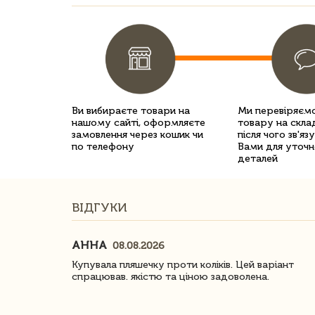
Ви вибираєте товари на
Ми перевіряємо
нашому сайті, оформляєте
товару на склад
замовлення через кошик чи
після чого зв'яз
по телефону
Вами для уточн
деталей
ВІДГУКИ
АННА
08.08.2026
ачество
Купувала пляшечку проти коліків. Цей варіант
спрацював. якістю та ціною задоволена.