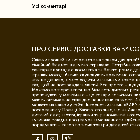
Усі коментарі
ПРО СЕРВІС ДОСТАВКИ BABY.CO
Скільки грошей ви витрачаєте на товари для дітей?
сімейний бюджет відчутно страждає. Потрібна коля
санітарне приладдя, косметика та багато різних дрі
іграшки молоді батьки скуповують практично опто
ніяк не дешево, а часу ходити магазинами зовсім не
так, щоб не постраждала якість? Все просто – купу
Можемо посперечатися, що більшість дитячих речей,
пропонують у магазинах – це товари польських вир
мають оптимальне співвідношення ціни та якості. А 
можете на нашому сайті. Інтернет-магазин «BABY.
посередник у Польщі. Багато хто знає, що на Але
дитячий одяг, взуття, іграшки та різноманітні аксес
зупиняла складна процедура замовлення та здійсне
порадувати – тепер польські товари для дітей стаю