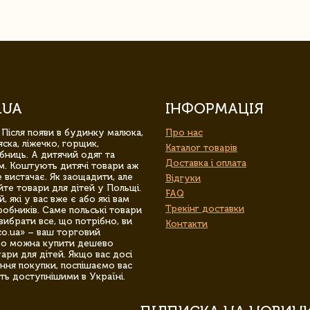
.UA
ІНФОРМАЦІЯ
 Після появи в будинку малюка,
Про нас
ска, ліжечко, горщик,
Каталог товарів
бниць. А дитячий одяг та
Доставка і оплата
м. Коштують дитячі товари аж
 вистачає. Як заощадити, але
Відгуки
йте товари для дітей у Польщі.
FAQ
 які у вас вже є або які вам
Трекінг доставки
обників. Саме польські товари
вибрати все, що потрібно, ви
Контакти
co.ua» – ваш торговий
гро можна купити дешево
уари для дітей. Якщо вас досі
ння покупки, поспішаємо вас
ть доступнішими в Україні.