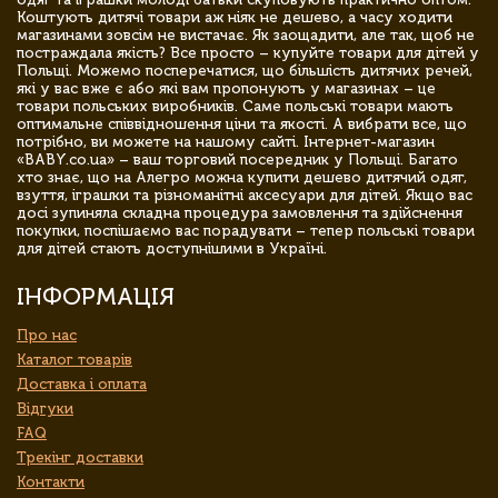
Коштують дитячі товари аж ніяк не дешево, а часу ходити
магазинами зовсім не вистачає. Як заощадити, але так, щоб не
постраждала якість? Все просто – купуйте товари для дітей у
Польщі. Можемо посперечатися, що більшість дитячих речей,
які у вас вже є або які вам пропонують у магазинах – це
товари польських виробників. Саме польські товари мають
оптимальне співвідношення ціни та якості. А вибрати все, що
потрібно, ви можете на нашому сайті. Інтернет-магазин
«BABY.co.ua» – ваш торговий посередник у Польщі. Багато
хто знає, що на Алегро можна купити дешево дитячий одяг,
взуття, іграшки та різноманітні аксесуари для дітей. Якщо вас
досі зупиняла складна процедура замовлення та здійснення
покупки, поспішаємо вас порадувати – тепер польські товари
для дітей стають доступнішими в Україні.
ІНФОРМАЦІЯ
Про нас
Каталог товарів
Доставка і оплата
Відгуки
FAQ
Трекінг доставки
Контакти