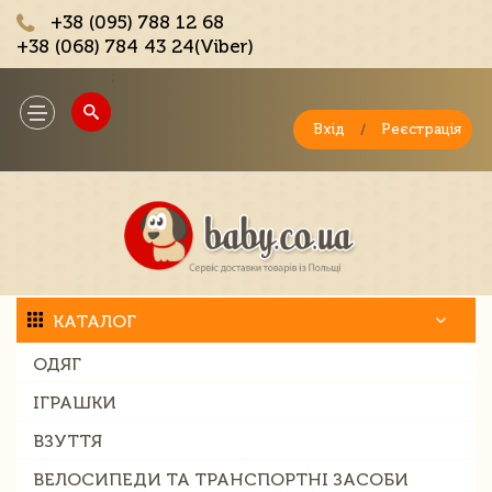
+38 (095) 788 12 68
+38 (068) 784 43 24(Viber)
;
Toggle
navigation
Вхід
/
Реєстрація
КАТАЛОГ
ОДЯГ
ІГРАШКИ
ВЗУТТЯ
ВЕЛОСИПЕДИ ТА ТРАНСПОРТНІ ЗАСОБИ