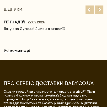
ВІДГУКИ
ГЕННАДІЙ
22.02.2026
Дякую за Дугласа! Дитина в захваті)))
Усі коментарі
ПРО СЕРВІС ДОСТАВКИ BABY.CO.UA
Скільки грошей ви витрачаєте на товари для дітей? Після
появи в будинку малюка, сімейний бюджет відчутно
страждає. Потрібна коляска, ліжечко, горщик, санітарне
приладдя, косметика та багато різних дрібниць. А дитячий
одяг та іграшки молоді батьки скуповують практично оптом.