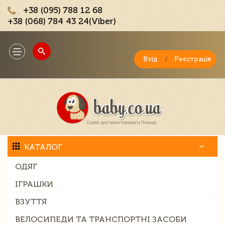
+38 (095) 788 12 68
+38 (068) 784 43 24(Viber)
;
Toggle
navigation
Вхід
/
Реєстрація
КАТАЛОГ
ОДЯГ
ІГРАШКИ
ВЗУТТЯ
ВЕЛОСИПЕДИ ТА ТРАНСПОРТНІ ЗАСОБИ