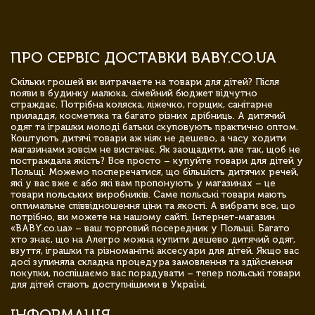
ПРО СЕРВІС ДОСТАВКИ BABY.CO.UA
Скільки грошей ви витрачаєте на товари для дітей? Після
появи в будинку малюка, сімейний бюджет відчутно
страждає. Потрібна коляска, ліжечко, горщик, санітарне
приладдя, косметика та багато різних дрібниць. А дитячий
одяг та іграшки молоді батьки скуповують практично оптом.
Коштують дитячі товари аж ніяк не дешево, а часу ходити
магазинами зовсім не вистачає. Як заощадити, але так, щоб не
постраждала якість? Все просто – купуйте товари для дітей у
Польщі. Можемо посперечатися, що більшість дитячих речей,
які у вас вже є або які вам пропонують у магазинах – це
товари польських виробників. Саме польські товари мають
оптимальне співвідношення ціни та якості. А вибрати все, що
потрібно, ви можете на нашому сайті. Інтернет-магазин
«BABY.co.ua» – ваш торговий посередник у Польщі. Багато
хто знає, що на Алегро можна купити дешево дитячий одяг,
взуття, іграшки та різноманітні аксесуари для дітей. Якщо вас
досі зупиняла складна процедура замовлення та здійснення
покупки, поспішаємо вас порадувати – тепер польські товари
для дітей стають доступнішими в Україні.
ІНФОРМАЦІЯ