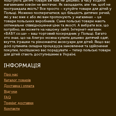
Коштують дитячі товари аж ніяк не дешево, а часу ходити
магазинами зовсім не вистачає. Як заощадити, але так, щоб не
постраждала якість? Все просто – купуйте товари для дітей у
Польщі. Можемо посперечатися, що більшість дитячих речей,
які у вас вже є або які вам пропонують у магазинах – це
товари польських виробників. Саме польські товари мають
оптимальне співвідношення ціни та якості. А вибрати все, що
потрібно, ви можете на нашому сайті. Інтернет-магазин
«BABY.co.ua» – ваш торговий посередник у Польщі. Багато
хто знає, що на Алегро можна купити дешево дитячий одяг,
взуття, іграшки та різноманітні аксесуари для дітей. Якщо вас
досі зупиняла складна процедура замовлення та здійснення
покупки, поспішаємо вас порадувати – тепер польські товари
для дітей стають доступнішими в Україні.
ІНФОРМАЦІЯ
Про нас
Каталог товарів
Доставка і оплата
Відгуки
FAQ
Трекінг доставки
Контакти