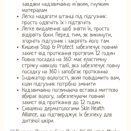
завдяки надзвичайно м’яким, гнучким
матеріалам
Легко надягати штанці під підгузник:
просто одягніть їх і підтягніть
Легке видалення: щоб зняти їх, просто
відірвіть боки. Перед тим, як викинути,
згорніть підгузник і закріпіть його там
Кишеня Stop & Protect забезпечує повний
захист від протікання протягом 12 годин
Повна посадка на 360: має еластичну
стрічку навколо талії, яка забезпечує повну
посадку на 360 і запобігає протіканню
Індикатор вологості, який повідомить вам,
коли підгузник потрібно змінити
Надзвичайно поглинаюча вставка миттєво
вбирає вологу, забезпечуючи повний
захист від протікання до 12 годин.
Схвалено дерматологами Skin Health
Alliance, що підтверджує їх безпеку для
дитячої шкіри.