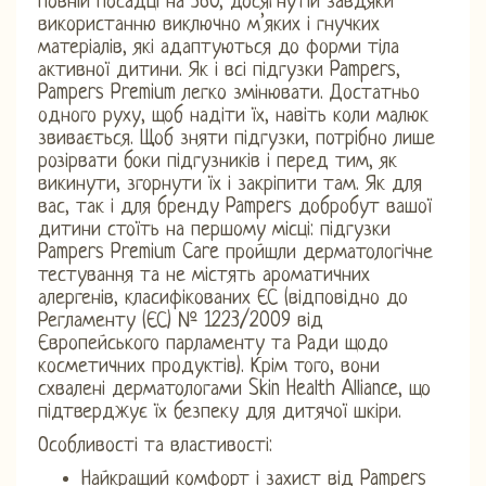
повній посадці на 360, досягнутій завдяки
використанню виключно м’яких і гнучких
матеріалів, які адаптуються до форми тіла
активної дитини. Як і всі підгузки Pampers,
Pampers Premium легко змінювати. Достатньо
одного руху, щоб надіти їх, навіть коли малюк
звивається. Щоб зняти підгузки, потрібно лише
розірвати боки підгузників і перед тим, як
викинути, згорнути їх і закріпити там. Як для
вас, так і для бренду Pampers добробут вашої
дитини стоїть на першому місці: підгузки
Pampers Premium Care пройшли дерматологічне
тестування та не містять ароматичних
алергенів, класифікованих ЄС (відповідно до
Регламенту (ЄС) № 1223/2009 від
Європейського парламенту та Ради щодо
косметичних продуктів). Крім того, вони
схвалені дерматологами Skin Health Alliance, що
підтверджує їх безпеку для дитячої шкіри.
Особливості та властивості:
Найкращий комфорт і захист від Pampers