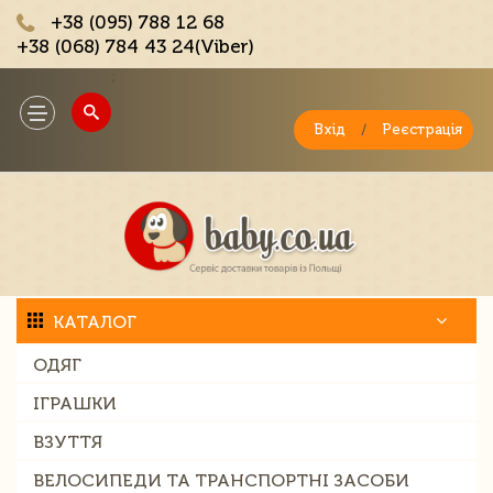
+38 (095) 788 12 68
+38 (068) 784 43 24(Viber)
;
Toggle
navigation
Вхід
/
Реєстрація
КАТАЛОГ
ОДЯГ
ІГРАШКИ
ВЗУТТЯ
ВЕЛОСИПЕДИ ТА ТРАНСПОРТНІ ЗАСОБИ