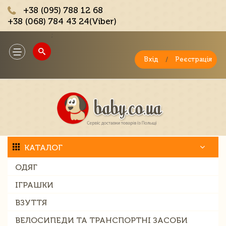
+38 (095) 788 12 68
+38 (068) 784 43 24(Viber)
;
Toggle
navigation
Вхід
/
Реєстрація
КАТАЛОГ
ОДЯГ
ІГРАШКИ
ВЗУТТЯ
ВЕЛОСИПЕДИ ТА ТРАНСПОРТНІ ЗАСОБИ