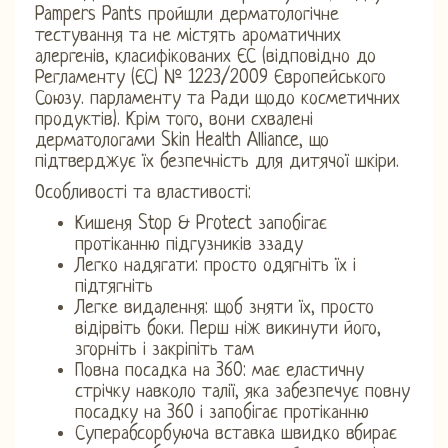
Pampers Pants пройшли дерматологічне
тестування та не містять ароматичних
алергенів, класифікованих ЄС (відповідно до
Регламенту (ЄС) № 1223/2009 Європейського
Союзу. парламенту та Ради щодо косметичних
продуктів). Крім того, вони схвалені
дерматологами Skin Health Alliance, що
підтверджує їх безпечність для дитячої шкіри.
Особливості та властивості:
Кишеня Stop & Protect запобігає
протіканню підгузників ззаду
Легко надягати: просто одягніть їх і
підтягніть
Легке видалення: щоб зняти їх, просто
відірвіть боки. Перш ніж викинути його,
згорніть і закріпіть там
Повна посадка на 360: має еластичну
стрічку навколо талії, яка забезпечує повну
посадку на 360 і запобігає протіканню
Суперабсорбуюча вставка швидко вбирає