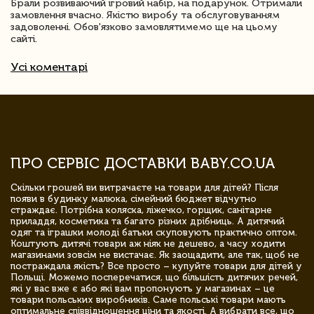
Брали розвиваючий ігровий набір, на подарунок. Отримали
замовлення вчасно. Якістю виробу та обслуговуванням
задоволенні. Обов'язково замовлятимемо ще на цьому
сайті.
Усі коментарі
ПРО СЕРВІС ДОСТАВКИ BABY.CO.UA
Скільки грошей ви витрачаєте на товари для дітей? Після
появи в будинку малюка, сімейний бюджет відчутно
страждає. Потрібна коляска, ліжечко, горщик, санітарне
приладдя, косметика та багато різних дрібниць. А дитячий
одяг та іграшки молоді батьки скуповують практично оптом.
Коштують дитячі товари аж ніяк не дешево, а часу ходити
магазинами зовсім не вистачає. Як заощадити, але так, щоб не
постраждала якість? Все просто – купуйте товари для дітей у
Польщі. Можемо посперечатися, що більшість дитячих речей,
які у вас вже є або які вам пропонують у магазинах – це
товари польських виробників. Саме польські товари мають
оптимальне співвідношення ціни та якості. А вибрати все, що