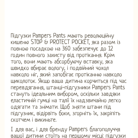
Підгузки Pampers Pants мають революційну
кишеню STOP & PROTECT POCKET, яка разом із
повною посадкою на 360 забезпечує до 12
годин повного захисту від протікання. Крім
того, вони мають абсорбуючу вставку, яка
швидко вбирає вологу, і подвійний чохол
навколо ніг, який запобігає протіканню навколо
щиколоток. Якщо ваша дитина корчиться під час
перевдягання, штанці-підгузники Pampers Pants
стануть ідеальним вибором, оскільки завдяки
еластичній гумці на талії їх надзвичайно легко
одягати та знімати. Щоб зняти штани під
підгузник, відірвіть боки, згорніть їх, закріпіть
скотчем і викиньте.
І для вас, і для бренду Pampers благополуччя
вашої дитини стоїть на першому місці: підгузки