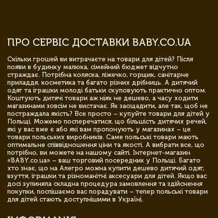
ПРО СЕРВІС ДОСТАВКИ BABY.CO.UA
Скільки грошей ви витрачаєте на товари для дітей? Після
появи в будинку малюка, сімейний бюджет відчутно
страждає. Потрібна коляска, ліжечко, горщик, санітарне
приладдя, косметика та багато різних дрібниць. А дитячий
одяг та іграшки молоді батьки скуповують практично оптом.
Коштують дитячі товари аж ніяк не дешево, а часу ходити
магазинами зовсім не вистачає. Як заощадити, але так, щоб не
постраждала якість? Все просто – купуйте товари для дітей у
Польщі. Можемо посперечатися, що більшість дитячих речей,
які у вас вже є або які вам пропонують у магазинах – це
товари польських виробників. Саме польські товари мають
оптимальне співвідношення ціни та якості. А вибрати все, що
потрібно, ви можете на нашому сайті. Інтернет-магазин
«BABY.co.ua» – ваш торговий посередник у Польщі. Багато
хто знає, що на Алегро можна купити дешево дитячий одяг,
взуття, іграшки та різноманітні аксесуари для дітей. Якщо вас
досі зупиняла складна процедура замовлення та здійснення
покупки, поспішаємо вас порадувати – тепер польські товари
для дітей стають доступнішими в Україні.