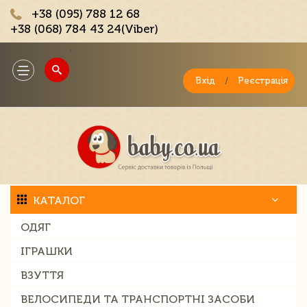
+38 (095) 788 12 68
+38 (068) 784 43 24(Viber)
;
Toggle
navigation
Вхід
/
Реєстрація
КАТАЛОГ
ОДЯГ
ІГРАШКИ
ВЗУТТЯ
ВЕЛОСИПЕДИ ТА ТРАНСПОРТНІ ЗАСОБИ