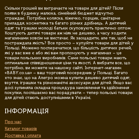
Скільки грошей ви витрачаєте на товари для дітей? Після
появи в будинку малюка, сімейний бюджет відчутно
страждає. Потрібна коляска, ліжечко, горщик, санітарне
приладдя, косметика та багато різних дрібниць. А дитячий
одяг та іграшки молоді батьки скуповують практично оптом.
Коштують дитячі товари аж ніяк не дешево, а часу ходити
магазинами зовсім не вистачає. Як заощадити, але так, щоб не
постраждала якість? Все просто – купуйте товари для дітей у
Польщі. Можемо посперечатися, що більшість дитячих речей,
які у вас вже є або які вам пропонують у магазинах – це
товари польських виробників. Саме польські товари мають
оптимальне співвідношення ціни та якості. А вибрати все, що
потрібно, ви можете на нашому сайті. Інтернет-магазин
«BABY.co.ua» – ваш торговий посередник у Польщі. Багато
хто знає, що на Алегро можна купити дешево дитячий одяг,
взуття, іграшки та різноманітні аксесуари для дітей. Якщо вас
досі зупиняла складна процедура замовлення та здійснення
покупки, поспішаємо вас порадувати – тепер польські товари
для дітей стають доступнішими в Україні.
ІНФОРМАЦІЯ
Про нас
Каталог товарів
Доставка і оплата