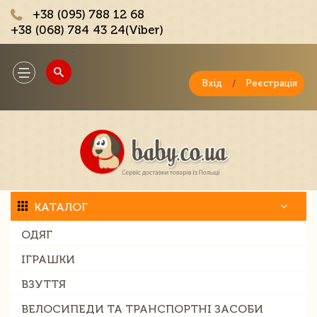
+38 (095) 788 12 68
+38 (068) 784 43 24(Viber)
;
Toggle
navigation
Вхід
/
Реєстрація
КАТАЛОГ
ОДЯГ
ІГРАШКИ
ВЗУТТЯ
ВЕЛОСИПЕДИ ТА ТРАНСПОРТНІ ЗАСОБИ