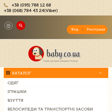
+38 (095) 788 12 68
+38 (068) 784 43 24(Viber)
;
Toggle
navigation
Вхід
/
Реєстрація
КАТАЛОГ
ОДЯГ
ІГРАШКИ
ВЗУТТЯ
ВЕЛОСИПЕДИ ТА ТРАНСПОРТНІ ЗАСОБИ