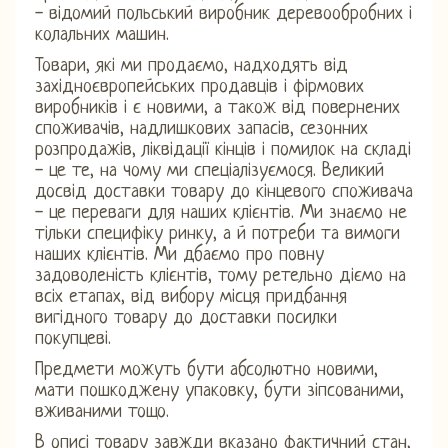
- відомий польський виробник деревообробних і
колальних машин.
Товари, які ми продаємо, надходять від
західноєвропейських продавців і фірмових
виробників і є новими, а також від повернених
споживачів, надлишкових запасів, сезонних
розпродажів, ліквідації кінців і помилок на складі
- це те, на чому ми спеціалізуємося. Великий
досвід доставки товару до кінцевого споживача
- це переваги для наших клієнтів. Ми знаємо не
тільки специфіку ринку, а й потреби та вимоги
наших клієнтів. Ми дбаємо про повну
задоволеність клієнтів, тому ретельно діємо на
всіх етапах, від вибору місця придбання
вигідного товару до доставки посилки
покупцеві.
Предмети можуть бути абсолютно новими,
мати пошкоджену упаковку, бути зіпсованими,
вживаними тощо.
В описі товару завжди вказано фактичний стан,