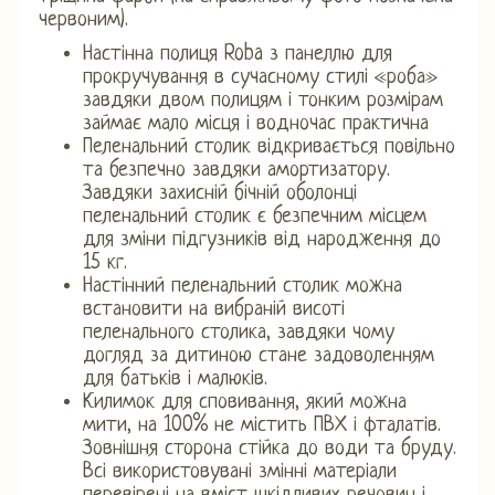
червоним).
Настінна полиця Roba з панеллю для
прокручування в сучасному стилі «роба»
завдяки двом полицям і тонким розмірам
займає мало місця і водночас практична
Пеленальний столик відкривається повільно
та безпечно завдяки амортизатору.
Завдяки захисній бічній оболонці
пеленальний столик є безпечним місцем
для зміни підгузників від народження до
15 кг.
Настінний пеленальний столик можна
встановити на вибраній висоті
пеленального столика, завдяки чому
догляд за дитиною стане задоволенням
для батьків і малюків.
Килимок для сповивання, який можна
мити, на 100% не містить ПВХ і фталатів.
Зовнішня сторона стійка до води та бруду.
Всі використовувані змінні матеріали