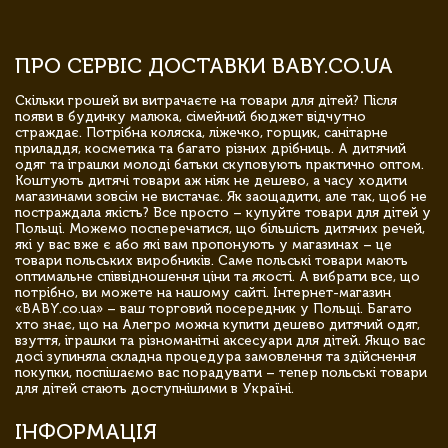
ПРО СЕРВІС ДОСТАВКИ BABY.CO.UA
Скільки грошей ви витрачаєте на товари для дітей? Після
появи в будинку малюка, сімейний бюджет відчутно
страждає. Потрібна коляска, ліжечко, горщик, санітарне
приладдя, косметика та багато різних дрібниць. А дитячий
одяг та іграшки молоді батьки скуповують практично оптом.
Коштують дитячі товари аж ніяк не дешево, а часу ходити
магазинами зовсім не вистачає. Як заощадити, але так, щоб не
постраждала якість? Все просто – купуйте товари для дітей у
Польщі. Можемо посперечатися, що більшість дитячих речей,
які у вас вже є або які вам пропонують у магазинах – це
товари польських виробників. Саме польські товари мають
оптимальне співвідношення ціни та якості. А вибрати все, що
потрібно, ви можете на нашому сайті. Інтернет-магазин
«BABY.co.ua» – ваш торговий посередник у Польщі. Багато
хто знає, що на Алегро можна купити дешево дитячий одяг,
взуття, іграшки та різноманітні аксесуари для дітей. Якщо вас
досі зупиняла складна процедура замовлення та здійснення
покупки, поспішаємо вас порадувати – тепер польські товари
для дітей стають доступнішими в Україні.
ІНФОРМАЦІЯ