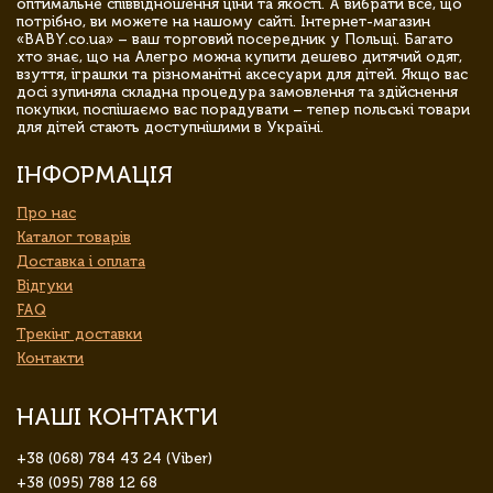
оптимальне співвідношення ціни та якості. А вибрати все, що
потрібно, ви можете на нашому сайті. Інтернет-магазин
«BABY.co.ua» – ваш торговий посередник у Польщі. Багато
хто знає, що на Алегро можна купити дешево дитячий одяг,
взуття, іграшки та різноманітні аксесуари для дітей. Якщо вас
досі зупиняла складна процедура замовлення та здійснення
покупки, поспішаємо вас порадувати – тепер польські товари
для дітей стають доступнішими в Україні.
ІНФОРМАЦІЯ
Про нас
Каталог товарів
Доставка і оплата
Відгуки
FAQ
Трекінг доставки
Контакти
НАШІ КОНТАКТИ
+38 (068) 784 43 24 (Viber)
+38 (095) 788 12 68