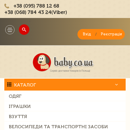
+38 (095) 788 12 68
+38 (068) 784 43 24(Viber)
;
Toggle
navigation
Вхід
/
Реєстрація
КАТАЛОГ
ОДЯГ
ІГРАШКИ
ВЗУТТЯ
ВЕЛОСИПЕДИ ТА ТРАНСПОРТНІ ЗАСОБИ