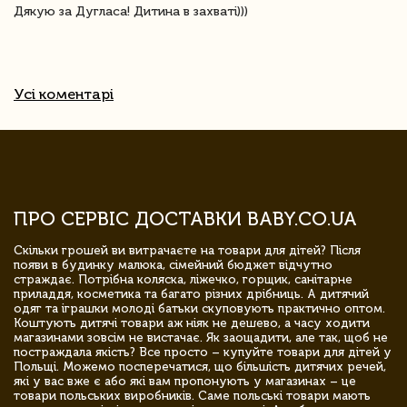
Дякую за Дугласа! Дитина в захваті)))
Усі коментарі
ПРО СЕРВІС ДОСТАВКИ BABY.CO.UA
Скільки грошей ви витрачаєте на товари для дітей? Після
появи в будинку малюка, сімейний бюджет відчутно
страждає. Потрібна коляска, ліжечко, горщик, санітарне
приладдя, косметика та багато різних дрібниць. А дитячий
одяг та іграшки молоді батьки скуповують практично оптом.
Коштують дитячі товари аж ніяк не дешево, а часу ходити
магазинами зовсім не вистачає. Як заощадити, але так, щоб не
постраждала якість? Все просто – купуйте товари для дітей у
Польщі. Можемо посперечатися, що більшість дитячих речей,
які у вас вже є або які вам пропонують у магазинах – це
товари польських виробників. Саме польські товари мають