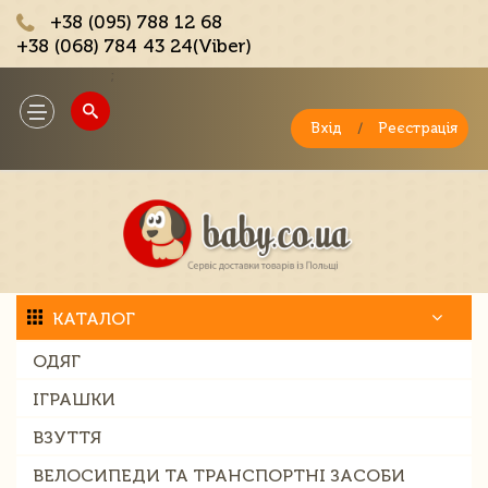
+38 (095) 788 12 68
+38 (068) 784 43 24(Viber)
;
Toggle
navigation
Вхід
/
Реєстрація
КАТАЛОГ
ОДЯГ
ІГРАШКИ
ВЗУТТЯ
ВЕЛОСИПЕДИ ТА ТРАНСПОРТНІ ЗАСОБИ