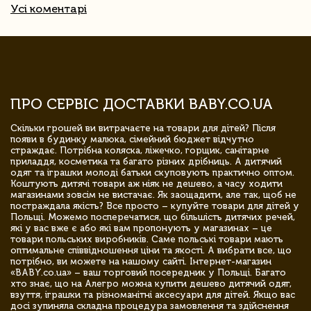
Усі коментарі
ПРО СЕРВІС ДОСТАВКИ BABY.CO.UA
Скільки грошей ви витрачаєте на товари для дітей? Після
появи в будинку малюка, сімейний бюджет відчутно
страждає. Потрібна коляска, ліжечко, горщик, санітарне
приладдя, косметика та багато різних дрібниць. А дитячий
одяг та іграшки молоді батьки скуповують практично оптом.
Коштують дитячі товари аж ніяк не дешево, а часу ходити
магазинами зовсім не вистачає. Як заощадити, але так, щоб не
постраждала якість? Все просто – купуйте товари для дітей у
Польщі. Можемо посперечатися, що більшість дитячих речей,
які у вас вже є або які вам пропонують у магазинах – це
товари польських виробників. Саме польські товари мають
оптимальне співвідношення ціни та якості. А вибрати все, що
потрібно, ви можете на нашому сайті. Інтернет-магазин
«BABY.co.ua» – ваш торговий посередник у Польщі. Багато
хто знає, що на Алегро можна купити дешево дитячий одяг,
взуття, іграшки та різноманітні аксесуари для дітей. Якщо вас
досі зупиняла складна процедура замовлення та здійснення