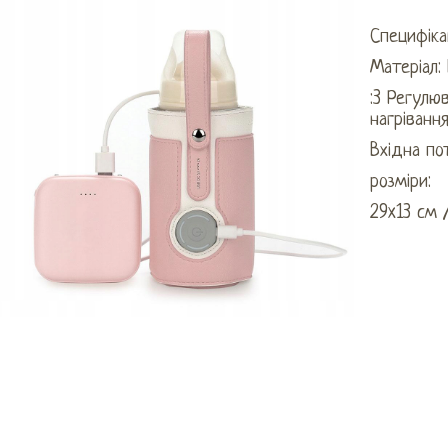
Специфікац
Матеріал: 
:3 Регулю
нагріванн
Вхідна по
розміри:
29x13 см 