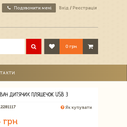
Подзвонити мені
Вхід
/
Реєстрація
0 грн
ТАКТИ
ІВАЧ ДИТЯЧИХ ПЛЯШЕЧОК USB 3
12281117
Як купувати
 грн