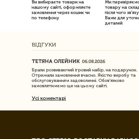
Ви вибираєте товари на
Ми перевіряємо
нашому сайті, оформляєте
товару на склад
замовлення через кошик чи
після чого зв'яз
по телефону
Вами для уточн
деталей
ВІДГУКИ
ТЕТЯНА ОЛЕЙНИК
06.08.2026
ачество
Брали розвиваючий ігровий набір, на подарунок.
Отримали замовлення вчасно. Якістю виробу та
обслуговуванням задоволенні. Обов'язково
замовлятимемо ще на цьому сайті.
Усі коментарі