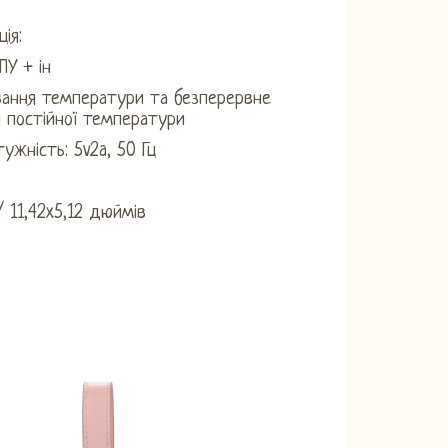
ія:
ПУ + ін
вання температури та безперервне
я постійної температури
тужність: 5v2a, 50 Гц
/ 11,42x5,12 дюймів