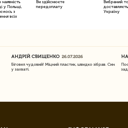
 наявність
Ви здійснюєте
Вибраний т
і у Польщі,
передоплату
доставляєть
уємось з
Україну
ення всіх
АНДРІЙ СВИЩЕНКО
Н
26.07.2026
Біговел чудовий! Міцний пластик, швидко зібрав. Син
Пос
у захваті.
зад