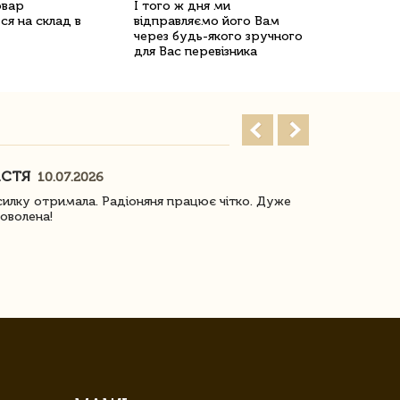
овар
І того ж дня ми
ся на склад в
відправляємо його Вам
через будь-якого зручного
для Вас перевізника
АСТЯ
ПОГОРЕЛО
10.07.2026
илку отримала. Радіоняня працює чітко. Дуже
Отримали віз
оволена!
Доставка з 
завжди була 