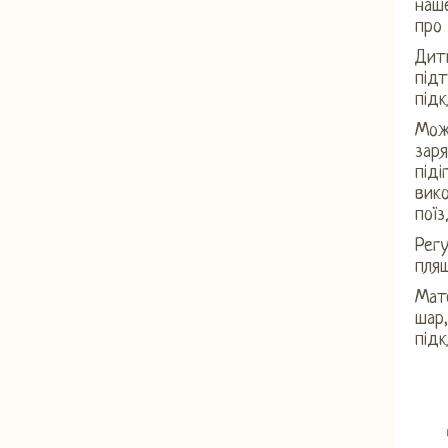
наше
про 
Дити
під
під
Мож
заря
піді
вико
поїз
Регу
пля
Мат
шар,
під