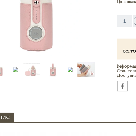
Ціна вка
ВСІ Т
Інформац
Стан тов
Доступна 
ПИС