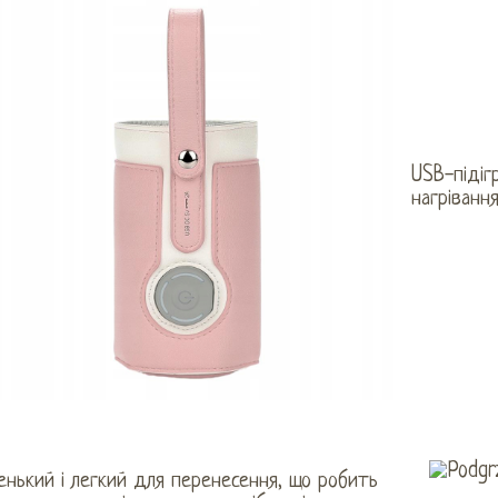
USB-підіг
нагріван
нький і легкий для перенесення, що робить