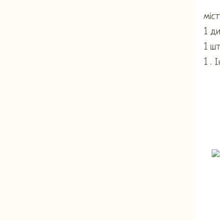
міст
1 ди
1 шт
1 . 