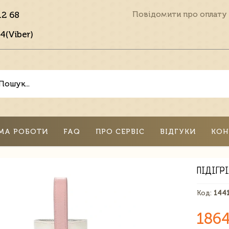
12 68
Повідомити про оплату
4(Viber)
МА РОБОТИ
FAQ
ПРО СЕРВІС
ВІДГУКИ
КОН
ПІДІГР
Код:
144
1864