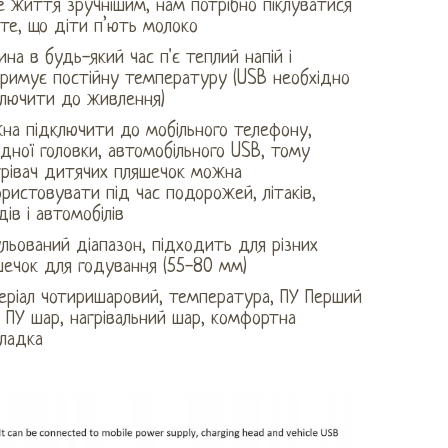
 життя зручнішим, нам потрібно піклуватися
те, що діти п’ють молоко
на в будь-який час п'є теплий напій і
тримує постійну температуру (USB необхідно
ключити до живлення)
на підключити до мобільного телефону,
дної головки, автомобільного USB, тому
грівач дитячих пляшечок можна
ристовувати під час подорожей, літаків,
дів і автомобілів
льований діапазон, підходить для різних
шечок для годування (55-80 мм)
еріал чотиришаровий, температура, ПУ Перший
 ПУ шар, нагрівальний шар, комфортна
кладка