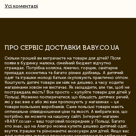
Усі коментарі
ПРО СЕРВІС ДОСТАВКИ BABY.CO.UA
Скільки грошей ви витрачаєте на товари для дітей? Після
появи в будинку малюка, сімейний бюджет відчутно
страждає. Потрібна коляска, ліжечко, горщик, санітарне
приладдя, косметика та багато різних дрібниць. А дитячий
одяг та іграшки молоді батьки скуповують практично оптом.
Коштують дитячі товари аж ніяк не дешево, а часу ходити
магазинами зовсім не вистачає. Як заощадити, але так, щоб не
постраждала якість? Все просто – купуйте товари для дітей у
Польщі. Можемо посперечатися, що більшість дитячих речей,
які у вас вже є або які вам пропонують у магазинах – це
товари польських виробників. Саме польські товари мають
оптимальне співвідношення ціни та якості. А вибрати все, що
потрібно, ви можете на нашому сайті. Інтернет-магазин
«BABY.co.ua» – ваш торговий посередник у Польщі. Багато
хто знає, що на Алегро можна купити дешево дитячий одяг,
взуття, іграшки та різноманітні аксесуари для дітей. Якщо вас
досі зупиняла складна процедура замовлення та здійснення