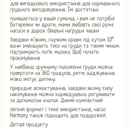
для випадкового використання для нормального
грудного вигодовування. Їм достатньо
поміщається у вашій сумочці, і вам не потрібні
батарейки чи дроти, мами люблять свої ручні
насоси в дорозі. Овальні нагрудні чашки
Завдяки м’яким, гнучким краям під кутом 10°
вони зменшують тиск на груди та таким чином
підтримують потік молока. Щоб почати
прокачування
У найбільш зручному положенні груди можна
повертати на 360 градусів, ритм зціджування
м'яко імітує дитину.
природне всмоктування, завдяки якому силу
накачування можна індивідуально регулювати
за допомогою кнопок. Дикий компактний
легкий формат і тихе використання, насос
Harmony також підходить для подорожей.
Деталі продукту