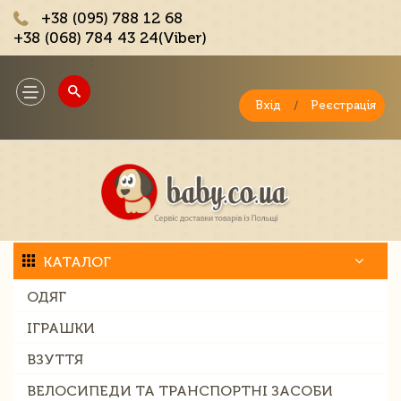
+38 (095) 788 12 68
+38 (068) 784 43 24(Viber)
;
Toggle
navigation
Вхід
/
Реєстрація
КАТАЛОГ
ОДЯГ
ІГРАШКИ
ВЗУТТЯ
ВЕЛОСИПЕДИ ТА ТРАНСПОРТНІ ЗАСОБИ