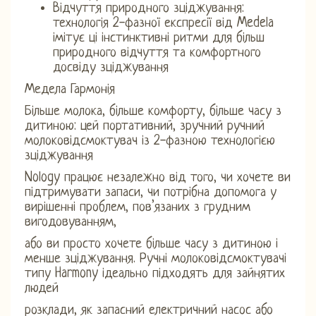
Відчуття природного зціджування:
технологія 2-фазної експресії від Medela
імітує ці інстинктивні ритми для більш
природного відчуття та комфортного
досвіду зціджування
Медела Гармонія
Більше молока, більше комфорту, більше часу з
дитиною: цей портативний, зручний ручний
молоковідсмоктувач із 2-фазною технологією
зціджування
Nology працює незалежно від того, чи хочете ви
підтримувати запаси, чи потрібна допомога у
вирішенні проблем, пов’язаних з грудним
вигодовуванням,
або ви просто хочете більше часу з дитиною і
менше зціджування. Ручні молоковідсмоктувачі
типу Harmony ідеально підходять для зайнятих
людей
розклади, як запасний електричний насос або