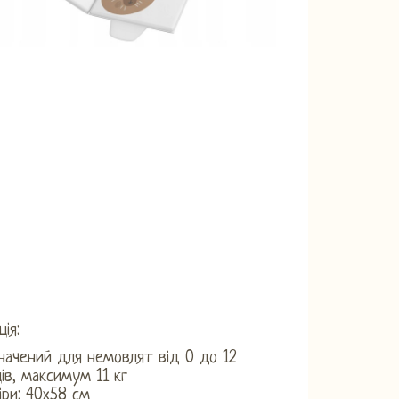
ія:
начений для немовлят від 0 до 12
ців, максимум 11 кг
іри: 40х58 см