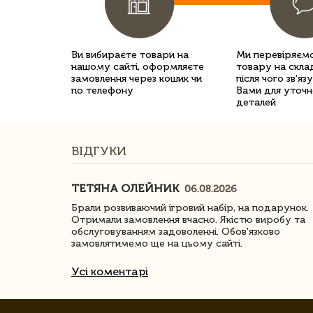
Ви вибираєте товари на
Ми перевіряємо
нашому сайті, оформляєте
товару на склад
замовлення через кошик чи
після чого зв'яз
по телефону
Вами для уточн
деталей
ВІДГУКИ
ТЕТЯНА ОЛЕЙНИК
06.08.2026
ачество
Брали розвиваючий ігровий набір, на подарунок.
Отримали замовлення вчасно. Якістю виробу та
обслуговуванням задоволенні. Обов'язково
замовлятимемо ще на цьому сайті.
Усі коментарі