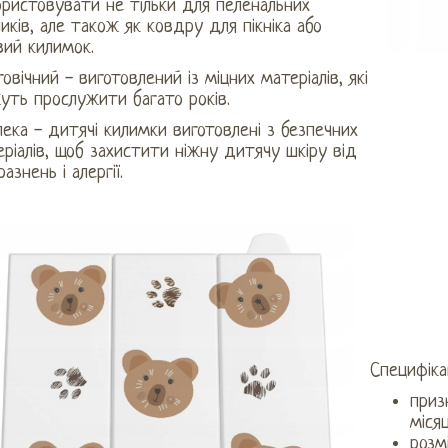
ристовувати не тільки для пеленальних
иків, але також як ковдру для пікніка або
вий килимок.
овічний - виготовлений із міцних матеріалів, які
уть прослужити багато років.
ека - дитячі килимки виготовлені з безпечних
ріалів, щоб захистити ніжну дитячу шкіру від
азнень і алергії.
Специфікац
приз
міся
розм