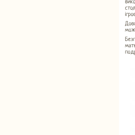
вико
стол
ігро
Довг
мож
Безп
мате
подр