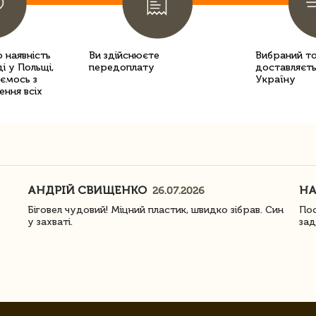
 наявність
Ви здійснюєте
Вибраний т
і у Польщі,
передоплату
доставляєть
уємось з
Україну
ення всіх
АНДРІЙ СВИЩЕНКО
Н
26.07.2026
Біговел чудовий! Міцний пластик, швидко зібрав. Син
Пос
у захваті.
зад