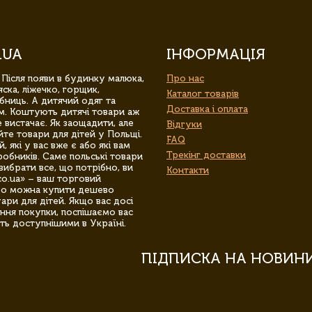
.UA
ІНФОРМАЦІЯ
 Після появи в будинку малюка,
Про нас
ска, ліжечко, горщик,
Каталог товарів
бниць. А дитячий одяг та
Доставка і оплата
м. Коштують дитячі товари аж
 вистачає. Як заощадити, але
Відгуки
йте товари для дітей у Польщі.
FAQ
 які у вас вже є або які вам
Трекінг доставки
обників. Саме польські товари
вибрати все, що потрібно, ви
Контакти
co.ua» – ваш торговий
гро можна купити дешево
уари для дітей. Якщо вас досі
ння покупки, поспішаємо вас
ть доступнішими в Україні.
ПІДПИСКА НА НОВИН