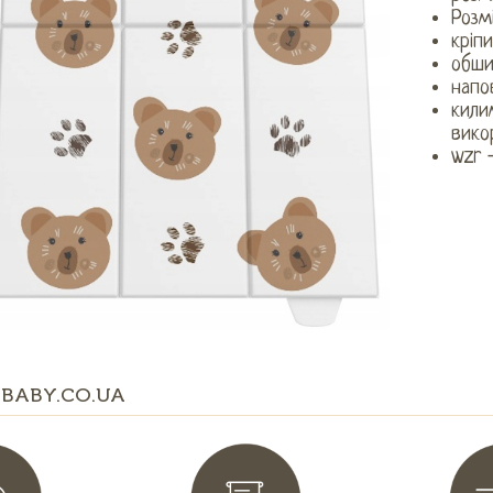
Розм
кріп
обши
напо
кили
вико
wzr 
BABY.CO.UA