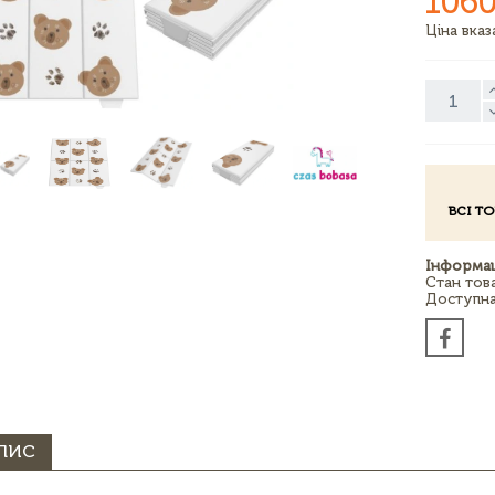
1060
Ціна вка
ВСІ Т
Інформац
Стан тов
Доступна 
ПИС