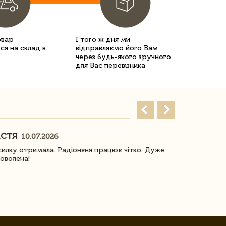
овар
І того ж дня ми
ся на склад в
відправляємо його Вам
через будь-якого зручного
для Вас перевізника
АСТЯ
ПОГОРЕЛО
10.07.2026
илку отримала. Радіоняня працює чітко. Дуже
Отримали віз
оволена!
Доставка з 
завжди була 