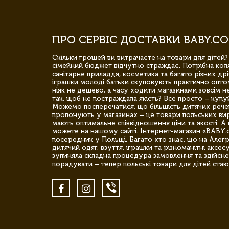
ПРО СЕРВІС ДОСТАВКИ BABY.CO
Скільки грошей ви витрачаєте на товари для дітей?
сімейний бюджет відчутно страждає. Потрібна коля
санітарне приладдя, косметика та багато різних дрі
іграшки молоді батьки скуповують практично опто
ніяк не дешево, а часу ходити магазинами зовсім не
так, щоб не постраждала якість? Все просто – купу
Можемо посперечатися, що більшість дитячих речей,
пропонують у магазинах – це товари польських вир
мають оптимальне співвідношення ціни та якості. А 
можете на нашому сайті. Інтернет-магазин «BABY.
посередник у Польщі. Багато хто знає, що на Але
дитячий одяг, взуття, іграшки та різноманітні аксес
зупиняла складна процедура замовлення та здійсне
порадувати – тепер польські товари для дітей стаю