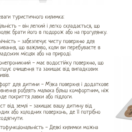
ваги туристичного килимка:
льність - він легкий і легко складається, що
оляє брати його в подорож або на прогулянку.
єнічність - забезпечує чисту поверхню для
ивання, що важливо, коли ви перебуваєте в
адських місцях або на природі.
онепроникний - має водостійку поверхню, що
егшує очищення та захищає від випадкових
ивів.
форт для дитини - М'яка поверхня і додаткове
овнення роблять малюка більш комфортним, ніж
де покриття лавки або підлоги.
ст від землі - захищає вашу дитину від
дих або холодних поверхонь, де її потрібно
еодягнути.
тофункціональність - Деякі килимки можна