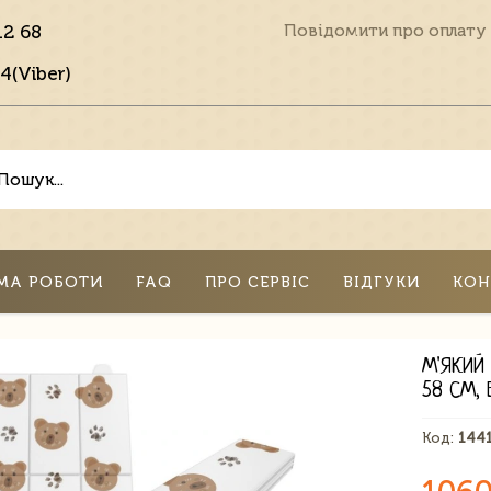
12 68
Повідомити про оплату
4(Viber)
МА РОБОТИ
FAQ
ПРО СЕРВІС
ВІДГУКИ
КОН
М'ЯКИЙ 
58 СМ, 
Код:
144