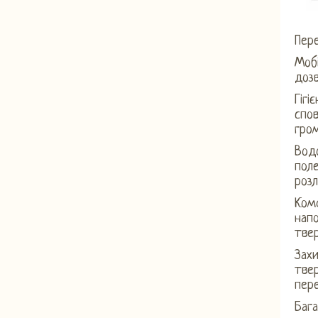
Пере
Мобі
дозв
Гігі
спов
гром
Вод
пол
розл
Ком
нап
твер
Захи
твер
пер
Бага