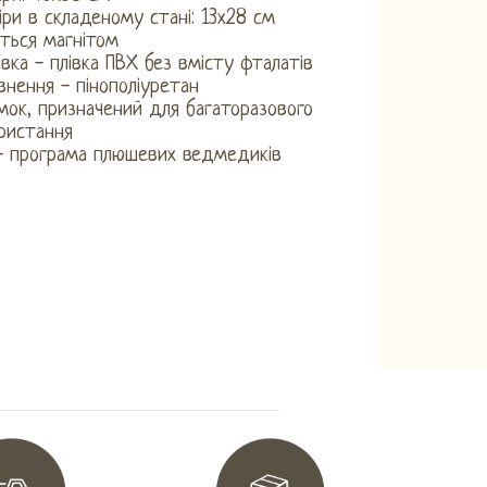
іри в складеному стані: 13х28 см
иться магнітом
вка - плівка ПВХ без вмісту фталатів
внення - пінополіуретан
мок, призначений для багаторазового
ристання
- програма плюшевих ведмедиків