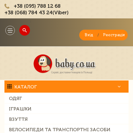
+38 (095) 788 12 68
+38 (068) 784 43 24(Viber)
;
Toggle
navigation
Вхід
/
Реєстрація
КАТАЛОГ
ОДЯГ
ІГРАШКИ
ВЗУТТЯ
ВЕЛОСИПЕДИ ТА ТРАНСПОРТНІ ЗАСОБИ