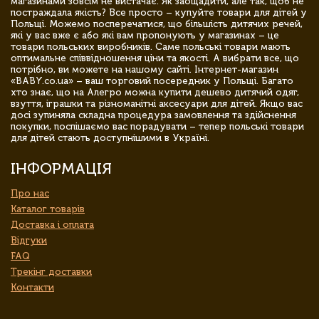
магазинами зовсім не вистачає. Як заощадити, але так, щоб не
постраждала якість? Все просто – купуйте товари для дітей у
Польщі. Можемо посперечатися, що більшість дитячих речей,
які у вас вже є або які вам пропонують у магазинах – це
товари польських виробників. Саме польські товари мають
оптимальне співвідношення ціни та якості. А вибрати все, що
потрібно, ви можете на нашому сайті. Інтернет-магазин
«BABY.co.ua» – ваш торговий посередник у Польщі. Багато
хто знає, що на Алегро можна купити дешево дитячий одяг,
взуття, іграшки та різноманітні аксесуари для дітей. Якщо вас
досі зупиняла складна процедура замовлення та здійснення
покупки, поспішаємо вас порадувати – тепер польські товари
для дітей стають доступнішими в Україні.
ІНФОРМАЦІЯ
Про нас
Каталог товарів
Доставка і оплата
Відгуки
FAQ
Трекінг доставки
Контакти