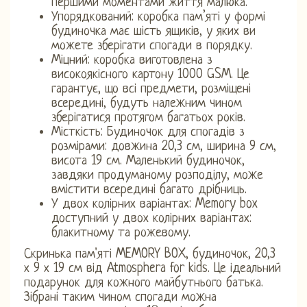
першими моментами життя малюка.
Упорядкований: коробка пам’яті у формі
будиночка має шість ящиків, у яких ви
можете зберігати спогади в порядку.
Міцний: коробка виготовлена ​​з
високоякісного картону 1000 GSM. Це
гарантує, що всі предмети, розміщені
всередині, будуть належним чином
зберігатися протягом багатьох років.
Місткість: Будиночок для спогадів з
розмірами: довжина 20,3 см, ширина 9 см,
висота 19 см. Маленький будиночок,
завдяки продуманому розподілу, може
вмістити всередині багато дрібниць.
У двох колірних варіантах: Memory box
доступний у двох колірних варіантах:
блакитному та рожевому.
Скринька пам'яті MEMORY BOX, будиночок, 20,3
х 9 х 19 см від Atmosphera for kids. Це ідеальний
подарунок для кожного майбутнього батька.
Зібрані таким чином спогади можна