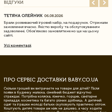
ВІДГУКИ
ТЕТЯНА ОЛЕЙНИК
06.08.2026
Брали розвиваючий ігровий набір, на подарунок. Отримали
замовлення вчасно. Якістю виробу та обслуговуванням
задоволенні. Обов'язково замовлятимемо ще на цьому
сайті.
Усі коментарі
ПРО СЕРВІС ДОСТАВКИ BABY.CO.UA
Скільки грошей ви витрачаєте на товари для дітей? Після
появи в будинку малюка, сімейний бюджет відчутно
страждає. Потрібна коляска, ліжечко, горщик, санітарне
приладдя, косметика та багато різних дрібниць. А дитячий
одяг та іграшки молоді батьки скуповують практично оптом.
Коштують дитячі товари аж ніяк не дешево, а часу ходити