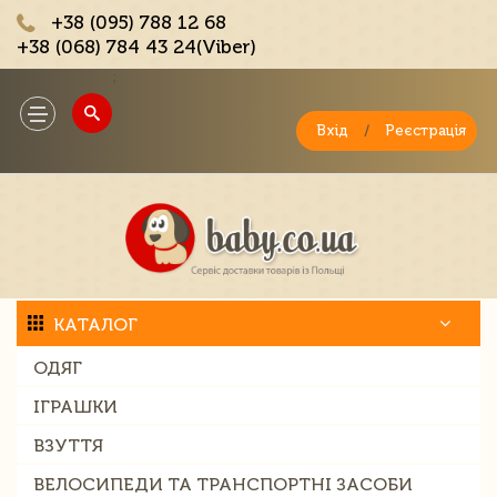
+38 (095) 788 12 68
+38 (068) 784 43 24(Viber)
;
Toggle
navigation
Вхід
/
Реєстрація
КАТАЛОГ
ОДЯГ
ІГРАШКИ
ВЗУТТЯ
ВЕЛОСИПЕДИ ТА ТРАНСПОРТНІ ЗАСОБИ