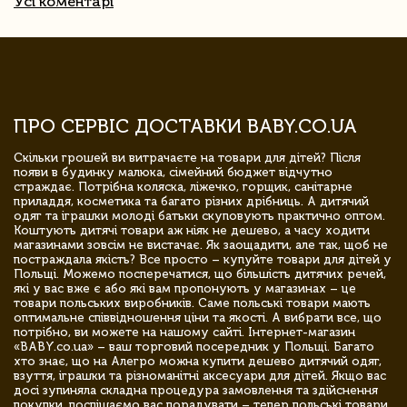
Усі коментарі
ПРО СЕРВІС ДОСТАВКИ BABY.CO.UA
Скільки грошей ви витрачаєте на товари для дітей? Після
появи в будинку малюка, сімейний бюджет відчутно
страждає. Потрібна коляска, ліжечко, горщик, санітарне
приладдя, косметика та багато різних дрібниць. А дитячий
одяг та іграшки молоді батьки скуповують практично оптом.
Коштують дитячі товари аж ніяк не дешево, а часу ходити
магазинами зовсім не вистачає. Як заощадити, але так, щоб не
постраждала якість? Все просто – купуйте товари для дітей у
Польщі. Можемо посперечатися, що більшість дитячих речей,
які у вас вже є або які вам пропонують у магазинах – це
товари польських виробників. Саме польські товари мають
оптимальне співвідношення ціни та якості. А вибрати все, що
потрібно, ви можете на нашому сайті. Інтернет-магазин
«BABY.co.ua» – ваш торговий посередник у Польщі. Багато
хто знає, що на Алегро можна купити дешево дитячий одяг,
взуття, іграшки та різноманітні аксесуари для дітей. Якщо вас
досі зупиняла складна процедура замовлення та здійснення
покупки, поспішаємо вас порадувати – тепер польські товари