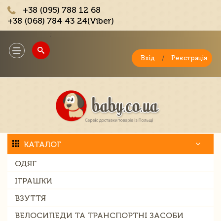
+38 (095) 788 12 68
+38 (068) 784 43 24(Viber)
;
Toggle
navigation
Вхід
/
Реєстрація
КАТАЛОГ
ОДЯГ
ІГРАШКИ
ВЗУТТЯ
ВЕЛОСИПЕДИ ТА ТРАНСПОРТНІ ЗАСОБИ