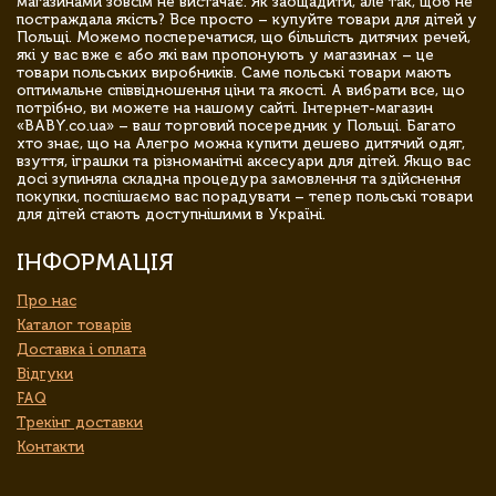
магазинами зовсім не вистачає. Як заощадити, але так, щоб не
постраждала якість? Все просто – купуйте товари для дітей у
Польщі. Можемо посперечатися, що більшість дитячих речей,
які у вас вже є або які вам пропонують у магазинах – це
товари польських виробників. Саме польські товари мають
оптимальне співвідношення ціни та якості. А вибрати все, що
потрібно, ви можете на нашому сайті. Інтернет-магазин
«BABY.co.ua» – ваш торговий посередник у Польщі. Багато
хто знає, що на Алегро можна купити дешево дитячий одяг,
взуття, іграшки та різноманітні аксесуари для дітей. Якщо вас
досі зупиняла складна процедура замовлення та здійснення
покупки, поспішаємо вас порадувати – тепер польські товари
для дітей стають доступнішими в Україні.
ІНФОРМАЦІЯ
Про нас
Каталог товарів
Доставка і оплата
Відгуки
FAQ
Трекінг доставки
Контакти