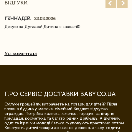
ВІДГУКИ
ГЕННАДІЙ
22.02.2026
Дякую за Дугласа! Дитина в захваті)))
Усі коментарі
ПРО СЕРВІС ДОСТАВКИ BABY.CO.UA
Скільки грошей ви витрачаєте на товари для дітей? Після
появи в будинку малюка, сімейний бюджет відчутно
страждає. Потрібна коляска, ліжечко, горщик, санітарне
приладдя, косметика та багато різних дрібниць. А дитячий
одяг та іграшки молоді батьки скуповують практично оптом.
Коштують дитячі товари аж ніяк не дешево, а часу ходити