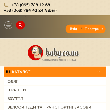
+38 (095) 788 12 68
+38 (068) 784 43 24(Viber)
;
Toggle
navigation
Вхід
/
Реєстрація
КАТАЛОГ
ОДЯГ
ІГРАШКИ
ВЗУТТЯ
ВЕЛОСИПЕДИ ТА ТРАНСПОРТНІ ЗАСОБИ