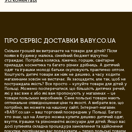
Усі коментарі
ПРО СЕРВІС ДОСТАВКИ BABY.CO.UA
Скільки грошей ви витрачаєте на товари для дітей? Після
появи в будинку малюка, сімейний бюджет відчутно
страждає. Потрібна коляска, ліжечко, горщик, санітарне
приладдя, косметика та багато різних дрібниць. А дитячий
одяг та іграшки молоді батьки скуповують практично оптом.
Коштують дитячі товари аж ніяк не дешево, а часу ходити
магазинами зовсім не вистачає. Як заощадити, але так, щоб не
постраждала якість? Все просто – купуйте товари для дітей у
Польщі. Можемо посперечатися, що більшість дитячих речей,
які у вас вже є або які вам пропонують у магазинах – це
товари польських виробників. Саме польські товари мають
оптимальне співвідношення ціни та якості. А вибрати все, що
потрібно, ви можете на нашому сайті. Інтернет-магазин
«BABY.co.ua» – ваш торговий посередник у Польщі. Багато
хто знає, що на Алегро можна купити дешево дитячий одяг,
взуття, іграшки та різноманітні аксесуари для дітей. Якщо вас
досі зупиняла складна процедура замовлення та здійснення
покупки, поспішаємо вас порадувати – тепер польські товари