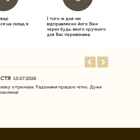
овар
І того ж дня ми
ся на склад в
відправляємо його Вам
через будь-якого зручного
для Вас перевізника
АСТЯ
ПОГОРЕЛО
10.07.2026
илку отримала. Радіоняня працює чітко. Дуже
Отримали віз
оволена!
Доставка з 
завжди була 