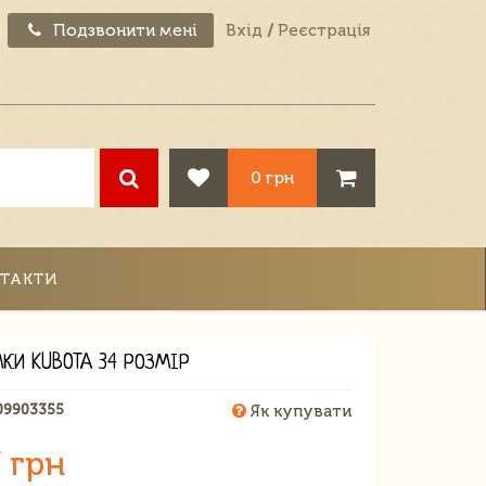
Подзвонити мені
Вхід
/
Реєстрація
0 грн
ТАКТИ
МКИ KUBOTA 34 РОЗМІР
09903355
Як купувати
 грн