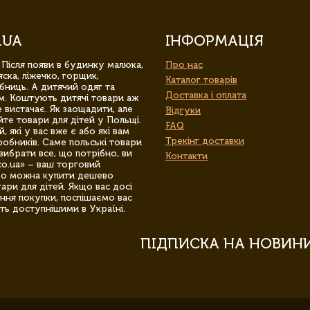
.UA
ІНФОРМАЦІЯ
 Після появи в будинку малюка,
Про нас
ска, ліжечко, горщик,
Каталог товарів
бниць. А дитячий одяг та
Доставка і оплата
м. Коштують дитячі товари аж
 вистачає. Як заощадити, але
Відгуки
йте товари для дітей у Польщі.
FAQ
 які у вас вже є або які вам
Трекінг доставки
обників. Саме польські товари
вибрати все, що потрібно, ви
Контакти
co.ua» – ваш торговий
гро можна купити дешево
уари для дітей. Якщо вас досі
ння покупки, поспішаємо вас
ть доступнішими в Україні.
ПІДПИСКА НА НОВИН