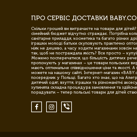
ПРО СЕРВІС ДОСТАВКИ BABY.CO
Скільки грошей ви витрачаєте на товари для дітей?
сімейний бюджет відчутно страждає. Потрібна коля
санітарне приладдя, косметика та багато різних дрі
іграшки молоді батьки скуповують практично опто
ніяк не дешево, а часу ходити магазинами зовсім не
так, щоб не постраждала якість? Все просто – купу
Можемо посперечатися, що більшість дитячих речей,
пропонують у магазинах – це товари польських вир
мають оптимальне співвідношення ціни та якості. А 
можете на нашому сайті. Інтернет-магазин «BABY.
посередник у Польщі. Багато хто знає, що на Але
дитячий одяг, взуття, іграшки та різноманітні аксес
зупиняла складна процедура замовлення та здійсне
порадувати – тепер польські товари для дітей стаю