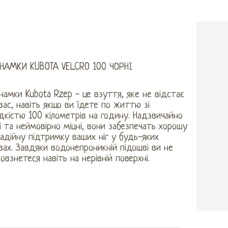
ТНАМКИ KUBOTA VELCRO 100 ЧОРНІ
намки Kubota Rzep - це взуття, яке не відстає
вас, навіть якщо ви їдете по життю зі
кістю 100 кілометрів на годину. Надзвичайно
і та неймовірно міцні, вони забезпечать хорошу
адійну підтримку ваших ніг у будь-яких
ах. Завдяки водонепроникній підошві ви не
овзнетеся навіть на нерівній поверхні.