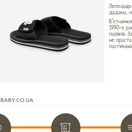
Легендарн
додано, н
В’єтнамки
1990-х ро
поляків. 
не просто
постійною
BABY.CO.UA