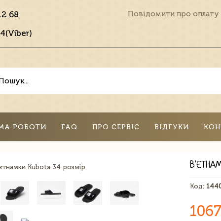
12 68
Повідомити про оплату
4(Viber)
МА РОБОТИ
FAQ
ПРО СЕРВІС
ВІДГУКИ
КОН
В'ЄТНА
Код:
144
1067