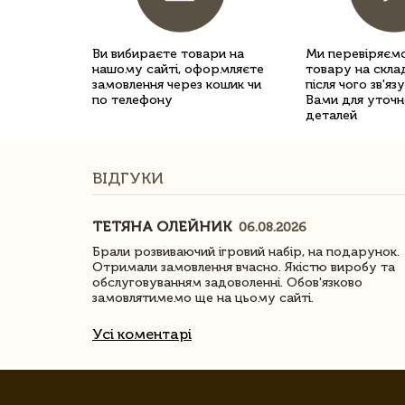
Ви вибираєте товари на
Ми перевіряємо
нашому сайті, оформляєте
товару на склад
замовлення через кошик чи
після чого зв'яз
по телефону
Вами для уточн
деталей
ВІДГУКИ
ТЕТЯНА ОЛЕЙНИК
06.08.2026
ачество
Брали розвиваючий ігровий набір, на подарунок.
Отримали замовлення вчасно. Якістю виробу та
обслуговуванням задоволенні. Обов'язково
замовлятимемо ще на цьому сайті.
Усі коментарі