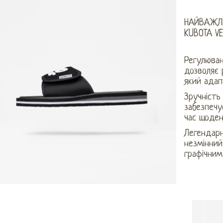
НАЙВАЖЛ
KUBOTA VE
Регулюван
дозволяє 
який адап
Зручність
забезпечу
час щоден
Легендарн
незмінний
графічним