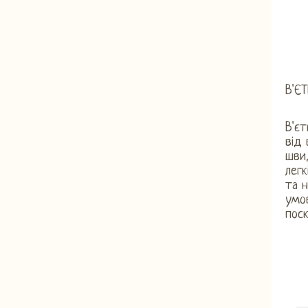
В'Є
В'єт
від 
швид
легк
та н
умов
поск