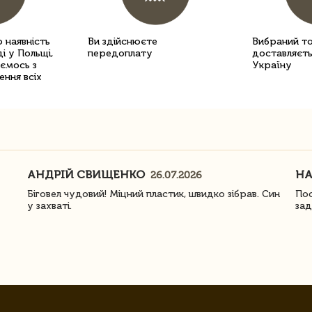
 наявність
Ви здійснюєте
Вибраний т
і у Польщі,
передоплату
доставляєть
уємось з
Україну
ення всіх
АНДРІЙ СВИЩЕНКО
Н
26.07.2026
Біговел чудовий! Міцний пластик, швидко зібрав. Син
Пос
у захваті.
зад