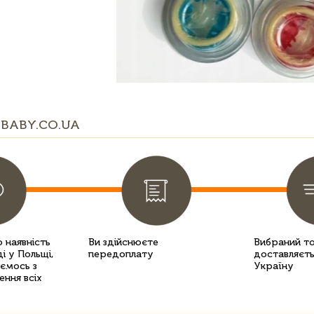
BABY.CO.UA
 наявність
Ви здійснюєте
Вибраний т
і у Польщі,
передоплату
доставляєть
уємось з
Україну
ення всіх