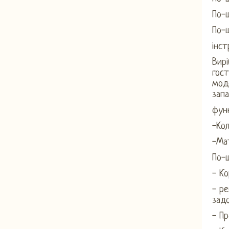
По-
По-
інст
Вирі
гост
моде
запа
фун
-Кол
-Мат
По-
- Ко
- ре
задо
- Пр