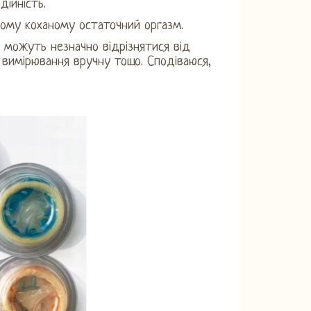
дійність.
ашому коханому остаточний оргазм.
й можуть незначно відрізнятися від
, вимірювання вручну тощо. Сподіваюся,