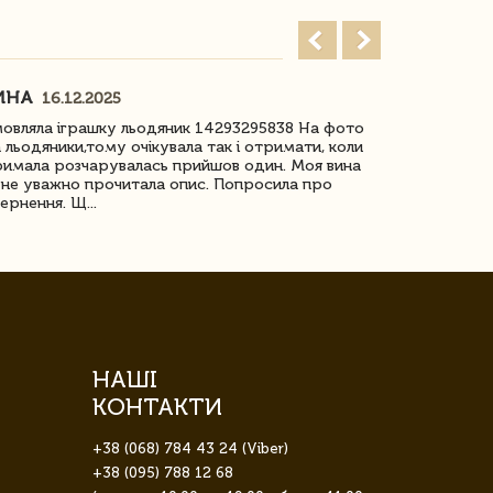
ИНА
ІРИНА БІ
16.12.2025
овляла іграшку льодяник 14293295838 На фото
Дякую за до
 льодяники,тому очікувала так і отримати, коли
незрячоі дів
имала розчарувалась прийшов один. Моя вина
Дуже задово
не уважно прочитала опис. Попросила про
ернення. Щ...
НАШІ
КОНТАКТИ
+38 (068) 784 43 24 (Viber)
+38 (095) 788 12 68