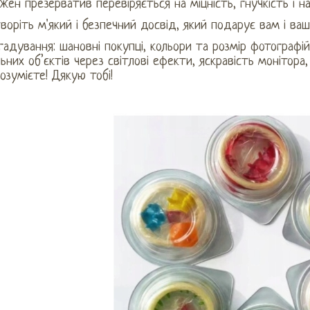
жен презерватив перевіряється на міцність, гнучкість і на
воріть м'який і безпечний досвід, який подарує вам і в
гадування: шановні покупці, кольори та розмір фотографі
ьних об’єктів через світлові ефекти, яскравість монітора
озумієте! Дякую тобі!