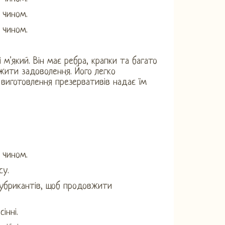
 чином.
 чином.
 м'який. Він має ребра, крапки та багато
жити задоволення. Його легко
 виготовлення презервативів надає їм
 чином.
су.
 лубрикантів, щоб продовжити
інні.