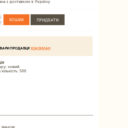
зана з доставкою в Україну
КОШИК
ПРИДБАТИ
ОВАРИ ПРОДАВЦЯ
XIAOHUAH
ія
ару: новий
кількість: 500
 чином.