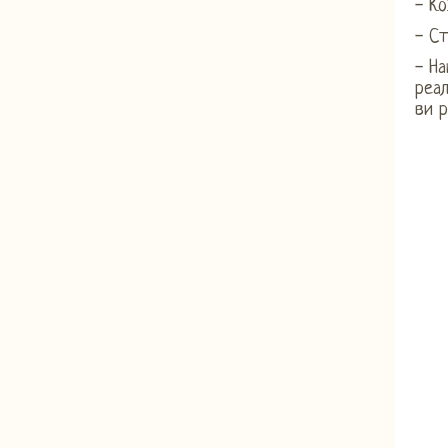
- Ко
- Ст
- На
реал
ви р