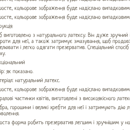
шосте, кольорове зображення буде надіслано випадковим
шосте, кольорове зображення буде надіслано випадковим
рукція
б виготовлено з натурального латексу. Він дуже зручний і
роти для неї, а також затримує змазування, щоб продов
лювати і легко одягати презерватив. Спеціальний спосіб
ху.
кціональний
ір: як показано.
еріал: натуральний латекс.
шосте, кольорове зображення буде надіслано випадковим
ралові частинки квітів, виготовлені з високоякісного латек
бра, горошини і великі хребти для неї і затримують дію
волення.
оста форма робить презерватив легшим і зручнішим у нос