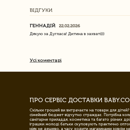
ВІДГУКИ
ГЕННАДІЙ
22.02.2026
ачество
Дякую за Дугласа! Дитина в захваті)))
Усі коментарі
ПРО СЕРВІС ДОСТАВКИ BABY.CO
Скільки грошей ви витрачаєте на товари для дітей?
сімейний бюджет відчутно страждає. Потрібна коля
санітарне приладдя, косметика та багато різних дрі
іграшки молоді батьки скуповують практично опто
ніяк не дешево, а часу ходити магазинами зовсім не