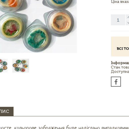
Ціна вка
ВСІ Т
Інформац
Стан тов
Доступна 
ПИС
шосте, кольорове зображення буде надіслано випадковим