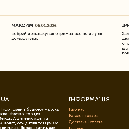
МАКСИМ
ІР
06.01.2026
добрий день.пакунок отримав. все по ділу як
Зам
домовлялися.
два
отр
що 
пов
.UA
ІНФОРМАЦІЯ
 Після появи в будинку малюка,
Про нас
ска, ліжечко, горщик,
Каталог товарів
бниць. А дитячий одяг та
Доставка і оплата
м. Коштують дитячі товари аж
 вистачає. Як заощадити, але
Відгуки