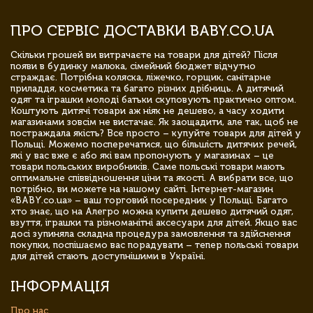
ПРО СЕРВІС ДОСТАВКИ BABY.CO.UA
Скільки грошей ви витрачаєте на товари для дітей? Після
появи в будинку малюка, сімейний бюджет відчутно
страждає. Потрібна коляска, ліжечко, горщик, санітарне
приладдя, косметика та багато різних дрібниць. А дитячий
одяг та іграшки молоді батьки скуповують практично оптом.
Коштують дитячі товари аж ніяк не дешево, а часу ходити
магазинами зовсім не вистачає. Як заощадити, але так, щоб не
постраждала якість? Все просто – купуйте товари для дітей у
Польщі. Можемо посперечатися, що більшість дитячих речей,
які у вас вже є або які вам пропонують у магазинах – це
товари польських виробників. Саме польські товари мають
оптимальне співвідношення ціни та якості. А вибрати все, що
потрібно, ви можете на нашому сайті. Інтернет-магазин
«BABY.co.ua» – ваш торговий посередник у Польщі. Багато
хто знає, що на Алегро можна купити дешево дитячий одяг,
взуття, іграшки та різноманітні аксесуари для дітей. Якщо вас
досі зупиняла складна процедура замовлення та здійснення
покупки, поспішаємо вас порадувати – тепер польські товари
для дітей стають доступнішими в Україні.
ІНФОРМАЦІЯ
Про нас