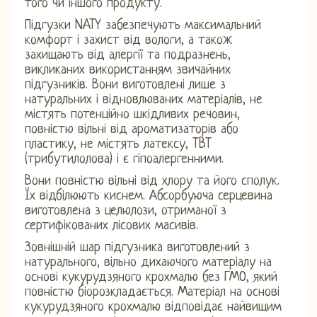
того чи іншого продукту.
Підгузки NATY забезпечують максимальний
комфорт і захист від вологи, а також
захищають від алергії та подразнень,
викликаних використанням звичайних
підгузників. Вони виготовлені лише з
натуральних і відновлюваних матеріалів, не
містять потенційно шкідливих речовин,
повністю вільні від ароматизаторів або
пластику, не містять латексу, TBT
(трибутилолова) і є гіпоалергенними.
Вони повністю вільні від хлору та його сполук.
Їх відбілюють киснем. Абсорбуюча серцевина
виготовлена ​​з целюлози, отриманої з
сертифікованих лісових масивів.
Зовнішній шар підгузника виготовлений з
натурального, вільно дихаючого матеріалу на
основі кукурудзяного крохмалю без ГМО, який
повністю біорозкладається. Матеріал на основі
кукурудзяного крохмалю відповідає найвищим