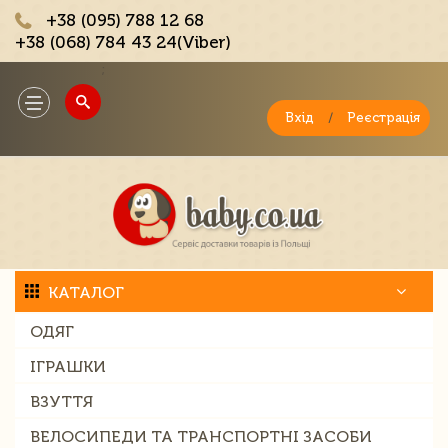
+38 (095) 788 12 68
+38 (068) 784 43 24(Viber)
;
Toggle
navigation
Вхід
/
Реєстрація
КАТАЛОГ
ОДЯГ
ІГРАШКИ
ВЗУТТЯ
ВЕЛОСИПЕДИ ТА ТРАНСПОРТНІ ЗАСОБИ