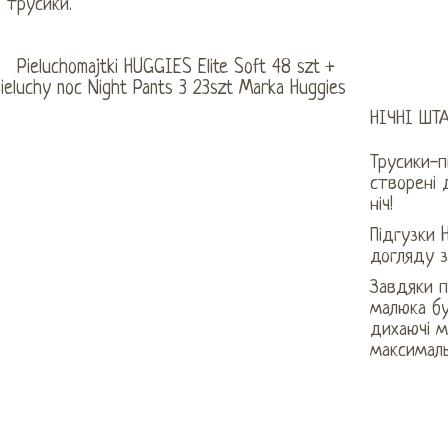
трусики.
НІЧНІ ШТА
Трусики-пі
створені 
ніч!
Підгузки H
догляду з
Завдяки 
малюка бу
дихаючі м
максималь