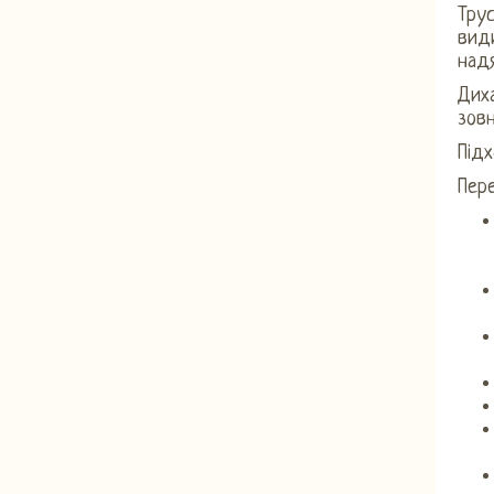
Трус
вид
надя
Дих
зовн
Підх
Пере