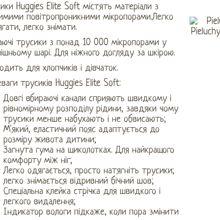
ики Huggies Elite Soft містять матеріали з
имими повітропроникними мікропорами.Легко
гати, легко знімати.
аючі трусики з понад 10 000 мікропорами у
ішньому шарі. Для ніжного догляду за шкірою.
одить для хлопчиків і дівчаток.
ваги трусиків Huggies Elite Soft:
Довгі вбираючі канали сприяють швидкому і
рівномірному розподілу рідини, завдяки чому
трусики менше набухають і не обвисають;
М'який, еластичний пояс адаптується до
розміру живота дитини;
Загнута гума на щиколотках. Для найкращого
комфорту між ніг;
Легко одягається, просто натягніть трусики;
легко знімається відривний бічний шов;
Спеціальна клейка стрічка для швидкого і
легкого видалення;
Індикатор вологи підкаже, коли пора змінити