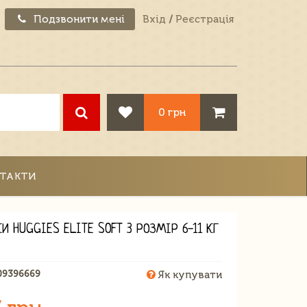
Подзвонити мені
Вхід
/
Реєстрація
0 грн
ТАКТИ
И HUGGIES ELITE SOFT 3 РОЗМІР 6-11 КГ
09396669
Як купувати