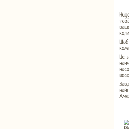
Hugg
тов
ваш
коли
Щоб
комп
Це з
най
нас
весе
Завд
найп
Амер