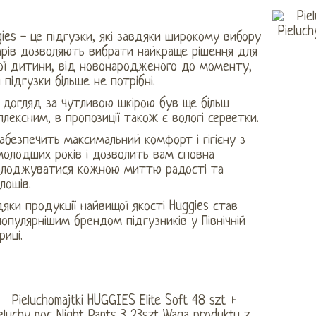
ies - це підгузки, які завдяки широкому вибору
арів дозволяють вибрати найкраще рішення для
ої дитини, від новонародженого до моменту,
 підгузки більше не потрібні.
 догляд за чутливою шкірою був ще більш
лексним, в пропозиції також є вологі серветки.
абезпечить максимальний комфорт і гігієну з
молодших років і дозволить вам сповна
олоджуватися кожною миттю радості та
лощів.
яки продукції найвищої якості Huggies став
опулярнішим брендом підгузників у Північній
иці.