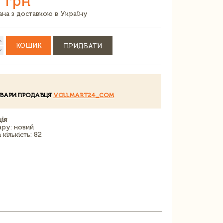
 грн
зана з доставкою в Україну
КОШИК
ПРИДБАТИ
ОВАРИ ПРОДАВЦЯ
VOLLMART24_COM
ія
ару: новий
кількість: 82