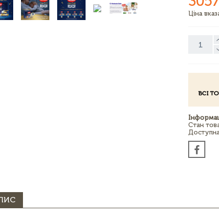
3057
Ціна вка
ВСІ Т
Інформац
Стан тов
Доступна 
ПИС