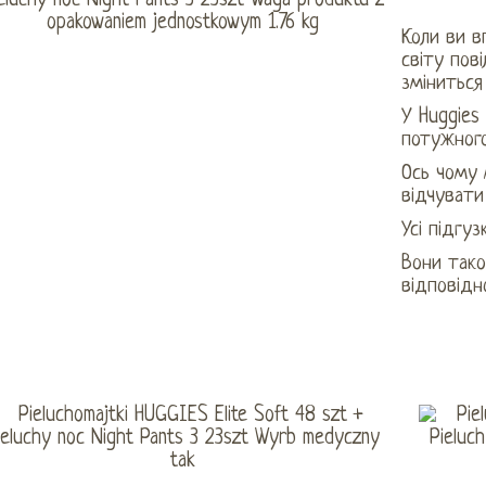
Коли ви в
світу пов
зміниться
У Huggies
потужного
Ось чому 
відчувати
Усі підгу
Вони тако
відповідн