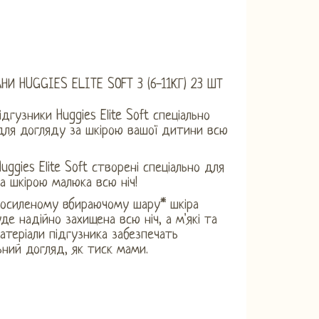
НИ HUGGIES ELITE SOFT 3 (6-11КГ) 23 ШТ
дгузники Huggies Elite Soft спеціально
для догляду за шкірою вашої дитини всю
uggies Elite Soft створені спеціально для
а шкірою малюка всю ніч!
посиленому вбираючому шару* шкіра
де надійно захищена всю ніч, а м'які та
атеріали підгузника забезпечать
ний догляд, як тиск мами.