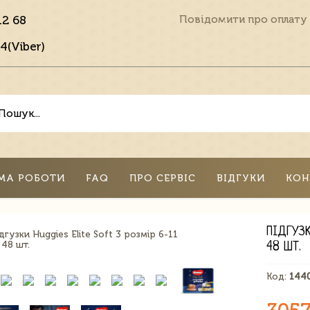
12 68
Повідомити про оплату
4(Viber)
МА РОБОТИ
FAQ
ПРО СЕРВІС
ВІДГУКИ
КОН
ПІДГУЗК
48 ШТ.
Код:
144