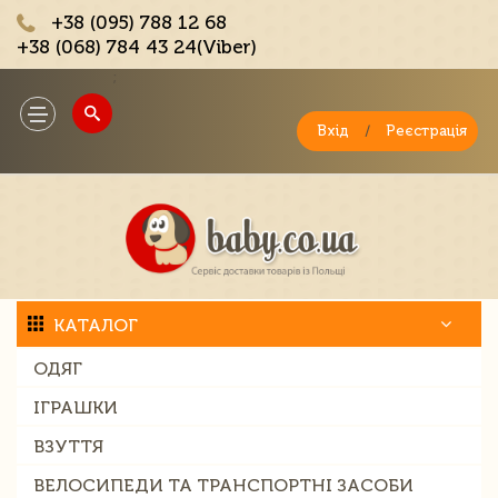
+38 (095) 788 12 68
+38 (068) 784 43 24(Viber)
;
Toggle
navigation
Вхід
/
Реєстрація
КАТАЛОГ
ОДЯГ
ІГРАШКИ
ВЗУТТЯ
ВЕЛОСИПЕДИ ТА ТРАНСПОРТНІ ЗАСОБИ