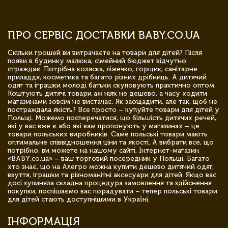
ПРО СЕРВІС ДОСТАВКИ BABY.CO.UA
Скільки грошей ви витрачаєте на товари для дітей? Після
появи в будинку малюка, сімейний бюджет відчутно
страждає. Потрібна коляска, ліжечко, горщик, санітарне
приладдя, косметика та багато різних дрібниць. А дитячий
одяг та іграшки молоді батьки скуповують практично оптом.
Коштують дитячі товари аж ніяк не дешево, а часу ходити
магазинами зовсім не вистачає. Як заощадити, але так, щоб не
постраждала якість? Все просто – купуйте товари для дітей у
Польщі. Можемо посперечатися, що більшість дитячих речей,
які у вас вже є або які вам пропонують у магазинах – це
товари польських виробників. Саме польські товари мають
оптимальне співвідношення ціни та якості. А вибрати все, що
потрібно, ви можете на нашому сайті. Інтернет-магазин
«BABY.co.ua» – ваш торговий посередник у Польщі. Багато
хто знає, що на Алегро можна купити дешево дитячий одяг,
взуття, іграшки та різноманітні аксесуари для дітей. Якщо вас
досі зупиняла складна процедура замовлення та здійснення
покупки, поспішаємо вас порадувати – тепер польські товари
для дітей стають доступнішими в Україні.
ІНФОРМАЦІЯ